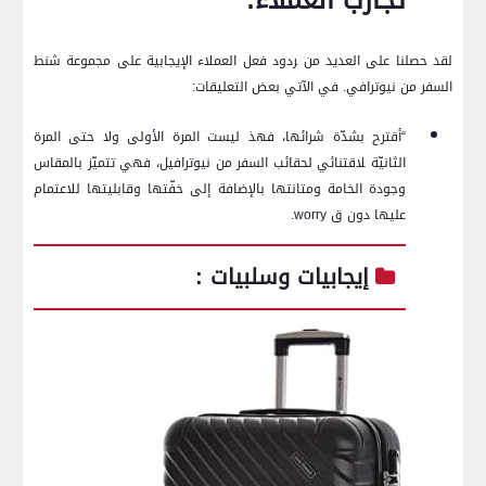
تجارب العملاء:
لقد حصلنا على العديد من ‍ردود⁤ فعل العملاء الإيجابية على مجموعة شنط
السفر من نيوترافي. في الآتي بعض التعليقات:
“أقترح ⁤بشدّة شرائها،​ فهذ ليست المرة الأولى ولا حتى المرة
الثانيّة ‍لاقتنائي لحقائب ⁣السفر من ⁢نيوترافيل، فهي تتميّز بالمقاس
وجودة ⁤الخامة ومتانتها بالإضافة إلى خفّتها وقابليتها ⁤للاعتمام
عليها دون ق worry. ⁣
إيجابيات وسلبيات :