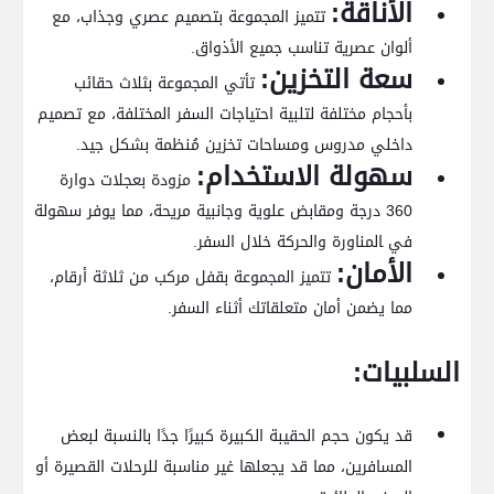
الأناقة:
تتميز ⁢المجموعة بتصميم عصري وجذاب، مع‌
ألوان ⁣عصرية تناسب جميع الأذواق.
سعة ⁢التخزين:
تأتي‌ المجموعة بثلاث حقائب
بأحجام مختلفة لتلبية احتياجات السفر المختلفة، مع ⁢تصميم
​داخلي مدروس ‍ومساحات تخزين⁣ مُنظمة بشكل جيد.
سهولة​ الاستخدام:
مزودة بعجلات دوارة
360 درجة ومقابض علوية وجانبية ⁣مريحة، مما⁤ يوفر سهولة
في ‍المناورة والحركة خلال السفر.
الأمان:
تتميز المجموعة​ بقفل مركب من ثلاثة أرقام،‌
مما يضمن أمان متعلقاتك أثناء السفر.
السلبيات:
قد يكون ‌حجم الحقيبة الكبيرة كبيرًا جدًا بالنسبة لبعض
المسافرين، مما قد يجعلها غير مناسبة للرحلات القصيرة ⁣أو