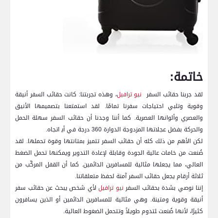
خاتمة:
لقد ⁣جربنا حقائب السفر ‍
نيو ترافيل
، وهذه تجربتنا: كانت حقائب السفر أنيقة
‌وقوية وتلبي احتياجات سفرنا تمامًا. لقد استمتعنا بتصميمها الأنيق
والعصري وألوانها العصرية. كما أننا وجدنا أن ⁣حقائب ⁢السفر سهلة‌ الحمل
والحركة بفضل عجلاتها المزدوجة الدوارة 360 درجة في أي‍ اتجاه.
لكن الأهم من ذلك⁣ كله أن حقائب السفر تتميز بمتانتها وقوة تحملها. لقد
صُنعت من خامات عالية الجودة وقابلة لإعادة التدوير ويمكنها تحمل الضغط
العالي، مما يجعلها مثالية للمسافرين الدائمين. كما أن القفل المركّب ‌من
ثلاثة ⁢أرقام‌ يجعل⁤ حقائب السفر آمنة لحفظ متعلقاتنا.
إننا نوصي​ بشدة بحقائب‌ السفر
نيو ⁣ترافيل
لأي شخص يبحث عن حقائب سفر
أنيقة وقوية ومتينة. وهي مثالية للمسافرين الدائمين أو الذين يسافرون
كثيرًا، لأنها صُنعت ‍لتدوم طويلاً وتتحمل الضغوط العالية.