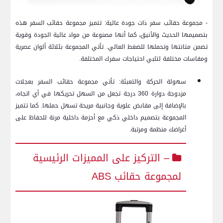
-‌ مجموعة حقائب سفر ذات جودة عالية: تتميز ‌مجموعة حقائب السفر هذه
بتصميمها الحديث ‍والأنيق، كما أنها مصنوعة من‌ مواد عالية الجودة ‍وقوية
تضمن متانتها وتحملها للضغط ⁣العالي. تأتي المجموعة بثلاثة ألوان عصرية
ومقاسات مختلفة‍ لتلبي احتياجات ⁣سفرك المختلفة.
سهولة الحركة والتعبئة: تأتي مجموعة ⁤حقائب السفر بعجلات
مزدوجة دوارة 360 درجة‍ تجعل من​ السهل تحريكها في أي اتجاه،
بالإضافة إلى مقابض علوية⁣ وجانبية مريحة تسهل ‍حملها. كما ‌تتميز
المجموعة بتصميم داخلي‌ ذكي⁤ مع أحزمة داخلية مرنة للحفاظ على
أغراضك منظمة ومرتبة.
– التركيز على المميزات الرئيسية
لمجموعة حقائب ABS