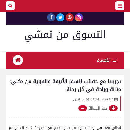
التسوق من نمشي
الأقسام
تجربتنا مع حقائب السفر الأنيقة والقوية من دكني:
متانة وراحة في كل رحلة
07 فبراير 2024
ستايلي
خط المقالة
انطلق⁢ معنا في رحلة غامرة عبر عالم ⁤السفر ⁢مع مجموعة شنط السفر‍ نيو