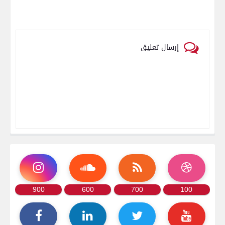
إرسال تعليق
900
600
700
100