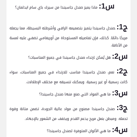
س1:
ماذا يميز صندل جاسيندا من سيرك باي​ سام ايدلمان؟
ج1:
‍صندل جاسيندا يتميز بتصميمه ⁢الراقي⁤ وأشرطته ‌البسيطة، مما يجعله​
مريحًا دائمًا. كذلك، فإن تفاصيله المستوحاة من أوريغامي تضفي عليه⁢ لمسة
من الأناقة.
س2:
هل يُمكن ‍ارتداء صندل جاسيندا في جميع المناسبات؟
ج2:
نعم، صندل جاسيندا مناسب للارتداء في جميع المناسبات، ​سواء⁤
كانت رسمية أو غير رسمية. ويمكنك تنسيقه مع مختلف الإطلالات.
س3:
ما هي⁢ المواد التي صنع منها صندل جاسيندا؟
ج3:
صندل جاسيندا مصنوع من مواد عالية الجودة، تضمن متانة وقوة
تحمله. ومبطن بنعل مريح يدعم القدم ويخفف من الشعور بالإجهاد.
س4:
ما هي الألوان المتوفرة لصندل جاسيندا؟