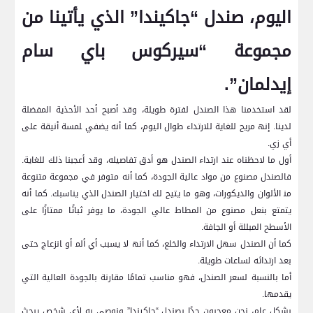
اليوم، صندل “جاكيندا” الذي ⁤يأتينا من
مجموعة “سيركوس⁣ باي سام
إيدلمان”.
لقد استخدمنا هذا الصندل لفترة‍ طويلة، وقد​ أصبح أحد‍ الأحذية المفضلة
لدينا. إنه‍ مريح للغاية للارتداء طوال ‌اليوم، كما أنه يضفي ‍لمسة أنيقة على
أي زي.
أول ما​ لاحظناه عند ارتداء الصندل ⁢هو أدق تفاصيله، وقد أعجبنا⁢ ذلك للغاية.
فالصندل⁤ مصنوع​ من مواد عالية الجودة، كما‌ أنه متوفر في مجموعة متنوعة
من‍ الألوان والديكورات، وهو ما يتيح لك اختيار الصندل الذي يناسبك.⁣ كما أنه
يتمتع بنعل مصنوع من ​المطاط عالي الجودة، ​ما يوفر ثباتًا ممتازًا على
الأسطح المبللة أو الجافة.
كما‌ أن الصندل سهل الارتداء والخلع، كما أنه‍ لا يسبب أي ألم‍ أو ‍انزعاج حتى⁤
بعد ⁢ارتدائه لساعات طويلة.
أما بالنسبة لسعر الصندل، فهو ⁢مناسب‌ تمامًا مقارنة بالجودة العالية التي
يقدمها.
بشكل عام، نحن معجبون جدًا بصندل​ “جاكيندا” ونوصي به لأي ‌شخص يبحث