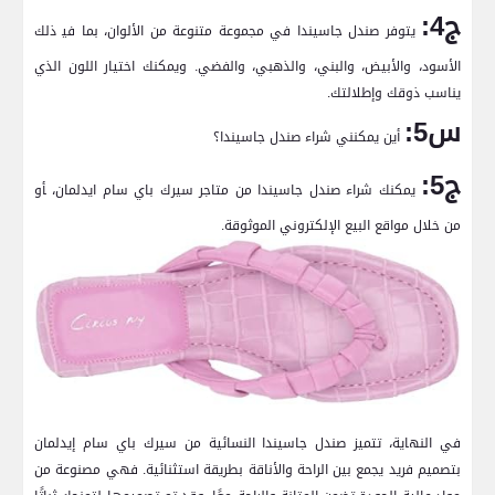
ج4:
يتوفر ⁤صندل جاسيندا في مجموعة متنوعة​ من الألوان، ‌بما في‍ ذلك
الأسود، والأبيض، والبني،⁣ والذهبي، والفضي. ويمكنك اختيار اللون الذي
يناسب‌ ذوقك وإطلالتك.
س5:
أين يمكنني شراء صندل جاسيندا؟
ج5:
يمكنك شراء صندل جاسيندا من متاجر سيرك‌ باي سام​ ايدلمان، ‍أو⁣
من خلال مواقع البيع الإلكتروني الموثوقة.
في ⁤النهاية،‍ تتميز صندل⁤ جاسيندا النسائية من ⁣سيرك​ باي سام⁣ إيدلمان
بتصميم فريد‍ يجمع⁤ بين الراحة والأناقة بطريقة استثنائية. فهي مصنوعة من