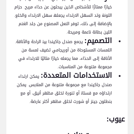
خيارًا‍ ممتازًا للأشخاص الذين يبحثون عن حذاء مريح. حزام
⁣الثونغ‍ وتد السهل الارتداء يجعله‍ سهل الارتداء والخلع.
بالإضافة إلى ذلك، توفر النعل المصنوع من جلد‍ الغنم
اللين بطانة​ ناعمة ومريحة.
التصميم:
⁢يجمع‌ صندل جاكيندا بين‍ الراحة والأناقة.
اللمسات المستوحاة من أوريجامي تضيف لمسة من
الأناقة إلى الحذاء، مما يجعله خيارًا مثاليًا للارتداء في
مجموعة متنوعة من المناسبات.
الاستخدامات ‌المتعددة:
يمكن ارتداء
صندل جاكيندا مع مجموعة متنوعة من الملابس. يمكن
ارتداؤه مع فستان‍ أو تنورة لخلق مظهر أنيق، أو مع
بنطلون جينز أو شورت لخلق مظهر أكثر عارضة.
عيوب: