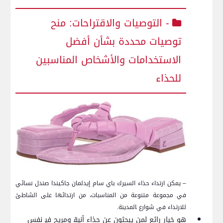
-​ التوصيات والاقتراحات: منح⁣
توصيات محددة بشأن أفضل
الاستخدامات والأشخاص المناسبين
للحذاء
– ⁢يمكن ارتداء حذاء السيرك ⁢باي سام⁤ إيدلمان جاكيندا‍ صندل نسائي
في مجموعة متنوعة من⁣ المناسبات، من ارتدائها على الشاطئ
للارتداء في شوارع ‍المدينة.
هو ⁢خيار رائع ​لمن يبحثون⁤ عن حذاء أنيق‍ ومريح في‍ نفس