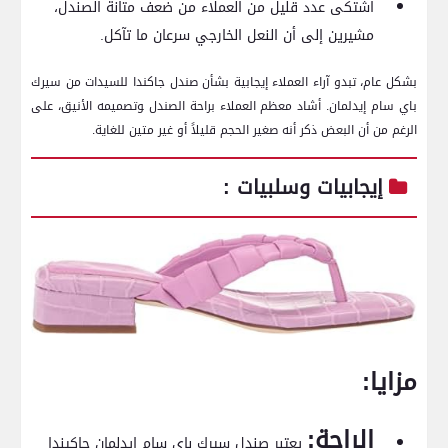
اشتكى عدد قليل من العملاء من ضعف متانة الصندل،
مشيرين إلى‌ أن النعل الخارجي سرعان ما تآكل.
بشكل عام، تبدو آراء ⁤العملاء إيجابية بشأن صندل جاكندا‍ للسيدات من سيرك
باي سام إيدلمان.⁢ أشاد معظم العملاء براحة الصندل ‍وتصميمه الأنيق، على
الرغم من أن البعض ذكر أنه صغير الحجم قليلاً أو غير متين للغاية.
إيجابيات وسلبيات :
مزايا:
الراحة:
يعتبر صندل سيرك باي سام إيدلمان⁢ جاكيندا