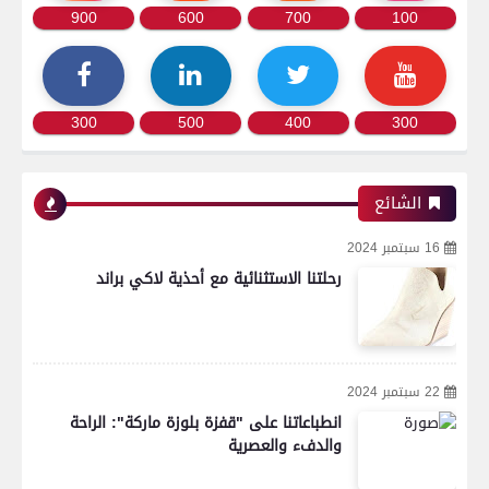
900
600
700
100
300
500
400
300
الشائع
16 سبتمبر 2024
رحلتنا الاستثنائية مع أحذية لاكي براند
22 سبتمبر 2024
انطباعاتنا على "قفزة بلوزة ماركة": الراحة
والدفء والعصرية