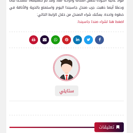
مواد عالية الجودة تضمن المتانة والراحة معًا،⁤ وقد​ تم تصميمها لتمنحك ثباتًا
ودعمًا أينما ذهبت. جرب صندل جاسيندا ⁣اليوم واستمتع بالحرية والأناقة في
خطوة واحدة. يمكنك شراء الصندل من خلال ‍الرابط التالي:
اضغط هنا لشراء صندل‍ جاسيندا
.
ستايلي
تعليقات