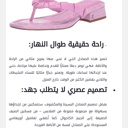
راحة حقيقية طوال النهار:
–
تتميز⁤ هذه الصنادل التي لا غنى عنها ‍بمزيج مثالي من الراحة
والأناقة. فهي توفر‌ دعمًا ممتازًا للقدم وتحافظ عليها مرتاحة، حتى
عند ارتدائها ⁤لساعات طويلة. وتعتبر خيارًا مثاليًا للنساء​ النشيطات
واللاتي يقضين الكثير من الوقت خارج المنزل.
تصميم عصري لا يتطلب ​جهد:
بفضل تصميم الصنادل البسيط والمكشوف، ستتمكنين من ‍ارتداؤها
بسهولة مع مجموعة متنوعة من الملابس – من فساتين⁢ الصيف
الخفيفة إلى الجينز الكاجوال. كما تُضفي تفاصيل​ أوريغامي
⁤المستوحاة على الصنادل لمسة من‌ الأناقة الفريدة.