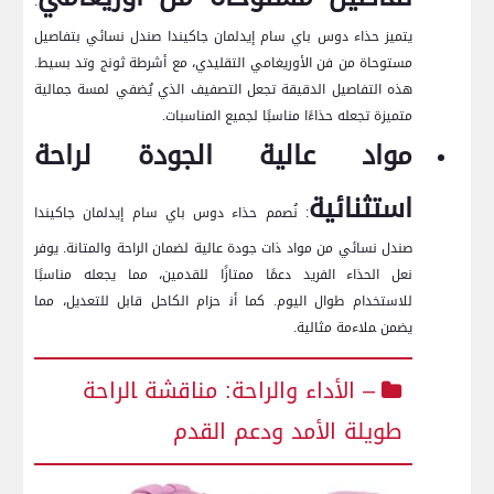
:⁣
يتميز ⁣حذاء دوس ​باي سام إيدلمان جاكيندا ‌صندل نسائي ⁣بتفاصيل
مستوحاة من فن الأوريغامي التقليدي، مع أشرطة ثونج وتد بسيط.‍
هذه التفاصيل الدقيقة تجعل التصفيف‌ الذي يُضفي لمسة جمالية
متميزة تجعله ⁤حذاءًا مناسبًا لجميع المناسبات.
مواد عالية الجودة لراحة
استثنائية
: نُصمم حذاء دوس باي سام إيدلمان جاكيندا
⁣صندل نسائي من مواد ذات جودة عالية لضمان الراحة ​والمتانة.⁤ يوفر
نعل الحذاء الفريد دعمًا​ ممتازًا للقدمين،​ مما يجعله مناسبًا
للاستخدام⁤ طوال اليوم. كما أن‍ حزام الكاحل قابل للتعديل، مما
يضمن ‍ملاءمة⁢ مثالية.
– الأداء والراحة: مناقشة ‍الراحة
طويلة الأمد ودعم القدم