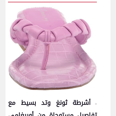
أشرطة ثونغ وتد ⁣بسيط مع
–
تفاصيل مستوحاة من أوريغامي