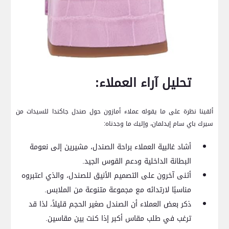
تحليل آراء العملاء:
ألقينا نظرة على ما يقوله عملاء أمازون حول ​صندل جاكندا للسيدات من
سيرك باي سام إيدلمان، وإليك ما وجدناه:
أشاد غالبية‍ العملاء براحة الصندل، ​مشيرين إلى نعومة
البطانة الداخلية ودعم القوس الجيد.
أثنى ⁢آخرون على التصميم الأنيق للصندل،⁤ والذي اعتبروه
مناسبًا لارتدائه مع ⁢مجموعة متنوعة من الملابس.
ذكر بعض العملاء أن الصندل صغير⁤ الحجم ⁤قليلاً، لذا⁢ قد
ترغب في ‌طلب مقاس أكبر إذا كنت بين مقاسين.