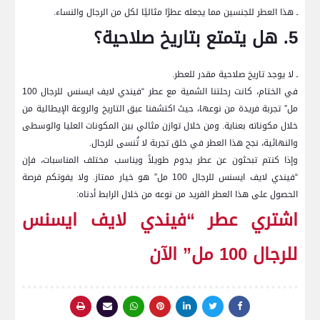
ـ هذا العطر للجنسين مما يجعله عطرًا مثاليًا لكل من الرجال والنساء.
5. هل يتمتع بتاريخ صلاحية؟
ـ لا يوجد تاريخ صلاحية مقدر للعطر.
في الختام، كانت رحلتنا الشمية مع عطر “فيندي لايف ايسنس للرجال 100
مل” تجربة فريدة من نوعها، حيث اكتشفنا عبق التاريخ والروعة الإيطالية من
خلال مكوناته بعناية. ومن خلال توازن مثالي بين المكونات العليا والوسطى
والنهائية، نجح هذا العطر في خلق تجربة لا تُنسى للرجال.
وإذا كنتم تبحثون عن عطر يدوم طويلاً ويناسب مختلف المناسبات، فإن
“فيندي لايف ايسنس للرجال 100 مل” هو خيار ممتاز. ولا يفوتكم فرصة
الحصول على هذا العطر الفريد من نوعه من خلال الرابط أدناه:
اشتري عطر “فيندي لايف ايسنس
للرجال 100 مل” الآن