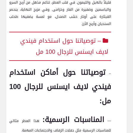
قليلاً بالهيل والليمون. في قلب العطر، تناغم مذهل من أريج السرو
والياسمين وضفيرة من الغار وخزامى. وفي مزيج النهاية، ينحصر
القيثارة على أوتار خشب الصندل، مع لمسة يضفيها طحلب
السنديان وأريج الأرز.
– توصياتنا حول استخدام فيندي
لايف ايسنس للرجال 100 مل
توصياتنا حول أماكن استخدام
–
فيندي لايف ايسنس للرجال 100
مل:
المناسبات الرسمية:
—
هذا العطر مثالي
للمناسبات الرسمية مثل حفلات الزفاف والاجتماعات المهمة.