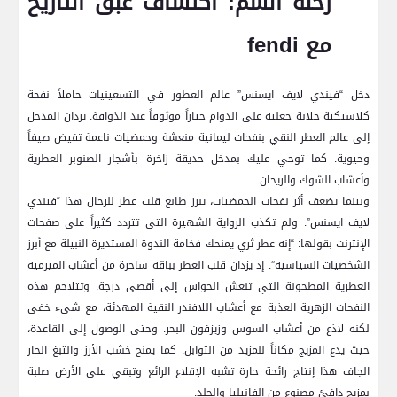
رحلة الشم: اكتشاف عبق التاريخ
مع fendi
دخل “فيندي لايف ايسنس” عالم العطور في التسعينيات حاملاً نفحة
كلاسيكية خلابة جعلته على الدوام خياراً موثوقاً عند الذواقة. يزدان المدخل
إلى عالم العطر النقي بنفحات ليمانية منعشة وحمضيات ناعمة تفيض صيفاً
وحيوية. كما توحي عليك بمدخل حديقة زاخرة بأشجار الصنوبر العطرية
وأعشاب الشوك والريحان.
وبينما يضعف أثر نفحات الحمضيات، يبرز طابع قلب عطر للرجال هذا “فيندي
لايف ايسنس”. ولم تكذب الرواية الشهيرة التي تتردد كثيراً على صفحات
الإنترنت بقولها: “إنه عطر ثري يمنحك فخامة الندوة المستديرة النبيلة مع أبرز
الشخصيات السياسية”. إذ يزدان قلب العطر بباقة ساحرة من أعشاب الميرمية
العطرية المطحونة التي تنعش الحواس إلى أقصى درجة. وتتلاحم هذه
النفحات الزهرية العذبة مع أعشاب اللافندر النقية المهدئة، مع شيء خفي
لكنه لاذع من أعشاب السوس وزيزفون البحر. وحتى الوصول إلى القاعدة،
حيث يدع المزيج مكاناً للمزيد من التوابل. كما يمنح خشب الأرز والتبغ الحار
الجاف هذا إنتاج رائحة حارة تشبه الإقلاع الرائع وتبقي على الأرض صلبة
بمزيج دافئ مصنوع من الفانيليا والجلد.