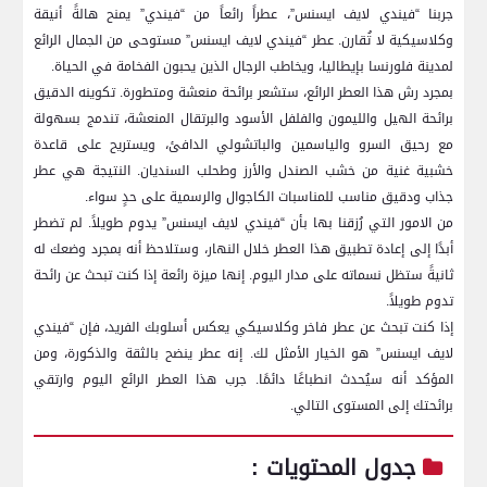
جربنا “فيندي لايف ايسنس”، عطراً رائعاً من “فيندي” يمنح هالةً أنيقة
وكلاسيكية لا تُقارن. عطر “فيندي لايف ايسنس” مستوحى من الجمال الرائع
لمدينة فلورنسا بإيطاليا، ويخاطب الرجال الذين يحبون الفخامة في الحياة.
بمجرد رش هذا العطر الرائع، ستشعر برائحة منعشة ومتطورة. تكوينه الدقيق
برائحة الهيل والليمون والفلفل الأسود والبرتقال المنعشة، تندمج بسهولة
مع رحيق السرو والياسمين والباتشولي الدافئ، ويستريح على قاعدة
خشبية غنية من خشب الصندل والأرز وطحلب السنديان. النتيجة هي عطر
جذاب ودقيق مناسب للمناسبات الكاجوال والرسمية على حدٍ سواء.
من الامور التي رُزقنا بها بأن “فيندي لايف ايسنس” يدوم طويلاً. لم تضطر
أبدًا إلى إعادة تطبيق هذا العطر خلال النهار، وستلاحظ أنه بمجرد وضعك له
ثانيةً ستظل نسماته على مدار اليوم. إنها ميزة رائعة إذا كنت تبحث عن رائحة
تدوم طويلاً.
إذا كنت تبحث عن عطر فاخر وكلاسيكي يعكس أسلوبك الفريد، فإن “فيندي
لايف ايسنس” هو الخيار الأمثل لك. إنه عطر ينضح بالثقة والذكورة، ومن
المؤكد أنه سيُحدث انطباعًا دائمًا. جرب هذا العطر الرائع اليوم وارتقي
برائحتك إلى المستوى التالي.
جدول المحتويات :