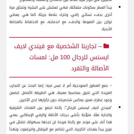
يبدأ العطر بمكونات متفائلة، فهي تعشش على البشرة وتنبثق مرة
أخرى بدفء نسائي راقي، وتترك علامة جريئة كما هي. يعطي
توازن بين النعومة والدفء مع اندماجه، مع الاحتفاظ بالفخامة
الأبدية.
– تجاربنا الشخصية مع فيندي لايف
ايسنس للرجال 100 مل: لمسات
الأصالة والتفرد
– جمع العطور النموذجية أمر لا لبس فيه؛ إنما البحث عن التجارب
الفريدة التي تليق بمناسبة معينة، هي الطريقة الأفضل لتضمن
وجود عطرك مميز، يعكس شخصيتك دون تكرارها لدى الآخرين.
“فيندي لايف ايسنس للرجال”؛ رائحة تجمع بين النفحات الشرقية
والحارة معًا، متوَّجة بأعلى درجات الأناقة والرقي الإيطالي. يعني
هذا أنك على موعد مع رائحة فريدة لن تجدها بسهولة، تتمثل في
مزيج يبدأ بنفحات الكزبرة، التي تتناغم مع البرتقال والبرغموت وتهدأ