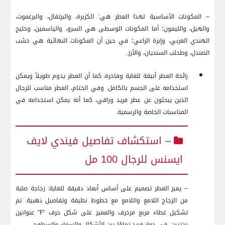
– المكونات الأساسية لهذا العطر هي: الكزبرة، والبرتقال، والبرغموت،
والهيل، والليمون؛ أما المكونات الوسطى هي السرو، والياسمين، وخليج
الهندي الغربي، وإبرة الراعي؛ في حين أن المكونات النهائية هي خشب
الصندل، وطحلب السنديان، والأرز.
رائحة العطر أنيقة للغاية وفاخرة، كما أن العطر يدوم طويلاً ويمكن
استخدامه على الجسم بالكامل. وفي الختام، العطر مناسب للرجال
الذين يبحثون عن عطر فريد وراقي، كما أنه يمكن استخدامه في
المناسبات الخاصة والرسمية.
– استكشاف تفاصيل فيندي لايف
ايسنس للرجال 100 مل
– يميز العطر تصميم على أساس أبعاد دقيقة للغاية: زجاجة صلبة
من الزجاج اللامع واللامع مع خطوط نظيفة وتفاصيل ذهبية. تم
تشكيل غطاء مربع مزخرف والمميز على شكل حرف “F” عنوانين
نحتيين، في حوار فريد تمامًا بين الأشكال والسمك والسطوح.