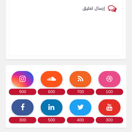
إرسال تعليق
900
600
700
100
300
500
400
300