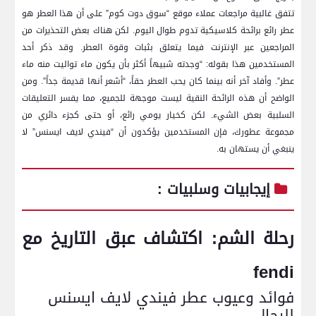
تتفق غالبية مراجعات عملاء موقع “سوق دوت كوم” على أن هذا العطر هو
عطر رائع برائحة كلاسيكية تدوم طوال اليوم. لكن هناك بعض التحذيرات من
المراجعين عبر الإنترنت فيما يتعلق بثبات وقوة العطر. وقد ذكر أحد
المستخدمين هذا بقوله: “وجدته شبيهاً أكثر بأن يكون ماء تواليت منه ماء
عطر”. وأفاد آخر أنه بينما كان يحب العطر حقاً، “أشعر أنها قديمة جداً”. ومن
الواضح أن هذه الرائحة النقية ليست موجهة للجميع، مما يفسر التعليقات
السلبية بعض الشيء. لكن كخيار يومي رائع، أو حتى كجزء دائري من
مجموعة عطورك، فإن المستخدمين يؤكدون أن “فيندي لايف ايسنس” لا
ينبغي أن يستهان به.
إيجابيات وسلبيات :
رحلة الشم: اكتشاف عبق التاريخ مع
fendi
فوائد وعيوب عطر فيندي لايف ايسنس
للرجال