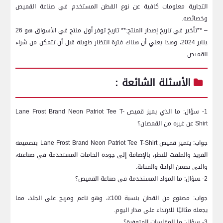
التجارية معلومات كافية‌ عن نوع القطن المستخدم في صناعة القميص
وخصائصه.
– **تأخير في تاريخ إصدار المنتج:** تاريخ توفر أول منتج في الأسواق هو 26
‍يناير 2024، وهذا يعني أن هناك فترة انتظار طويلة قبل أن تتمكن من شراء
القميص.
الأسئلة الشائعة :
1- سؤال: ما الذي يميز قميص Lane Frost Brand ⁢Neon Patriot Tee T-
Shirt عن غيره من القمصان؟
جواب: يتميز قميص Lane Frost ⁣Brand Neon Patriot Tee T-Shirt‍ بتصميمه
الفريد والملفت للنظر، بالإضافة إلى ​جودة الخامات المستخدمة في صناعته،
والتي تضمن الراحة والمتانة.
2- ‍سؤال: ما المواد ‌المستخدمة في صناعة القميص؟
جواب: مصنوع‌ من‌ القطن بنسبة 100٪، وهو ناعم ومريح على الجلد، ⁣مما
يجعله مثاليًا للارتداء على مدار اليوم.
3- سؤال: ما المقاسات المتوفرة؟