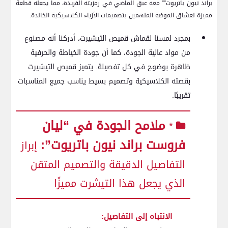
براند نيون باتريوت”” معه عبق الماضي في⁣ رمزيته الفريدة، مما يجعله قطعة
مميزة لعشاق الموضة الملهمين بتصميمات⁣ الأزياء ‌الكلاسيكية الخالدة.
بمجرد لمسنا لقماش قميص⁣ التيشيرت، أدركنا أنه مصنوع
من​ مواد عالية الجودة، كما أن جودة الخياطة والحرفية
⁣ظاهرة ⁣بوضوح في كل تفصيلة. يتميز‌ قميص التيشيرت
بقصته الكلاسيكية وتصميم بسيط ⁤يناسب جميع المناسبات
تقريبًا.
ملامح الجودة في “ليان
*
فروست براند نيون⁤ باتريوت”:
⁢إبراز
التفاصيل الدقيقة والتصميم المتقن
الذي يجعل هذا التيشرت⁢ مميزًا
الانتباه إلى⁤ التفاصيل: