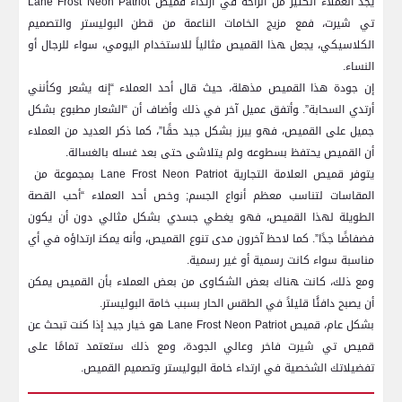
يجد العملاء الكثير من​ الراحة في ارتداء قميص ‍Lane Frost Neon Patriot
تي شيرت، فمع مزيج‌ الخامات الناعمة ‌من قطن⁢ البوليستر ⁢والتصميم
الكلاسيكي، يجعل ‍هذا⁣ القميص مثالياً للاستخدام اليومي، سواء للرجال أو
النساء.
إن جودة⁢ هذا القميص مذهلة، حيث قال أحد العملاء “إنه يشعر وكأنني
أرتدي السحابة”. ‍وأتفق عميل آخر في ذلك وأضاف أن “الشعار مطبوع بشكل
جميل على القميص، فهو يبرز بشكل جيد حقًا”، كما ذكر العديد من العملاء
أن⁤ القميص يحتفظ بسطوعه ولم يتلاشى حتى بعد غسله بالغسالة.
يتوفر قميص العلامة التجارية Lane Frost Neon Patriot بمجموعة من ​
المقاسات لتناسب معظم أنواع الجسم; وخص أحد العملاء “أحب القصة
الطويلة لهذا القميص، فهو يغطي جسدي بشكل​ مثالي دون أن ⁤يكون
فضفاضًا جدًا”. كما‍ لاحظ آخرون ⁣مدى‌ تنوع القميص، وأنه يمكن‍ ارتداؤه في أي
مناسبة⁢ سواء كانت ​رسمية أو⁤ غير رسمية.
ومع ذلك، ⁢كانت ‍هناك بعض الشكاوى من بعض العملاء‍ بأن القميص يمكن
أن يصبح دافئًا قليلاً في الطقس الحار بسبب خامة البوليستر.
بشكل عام، قميص Lane Frost ​Neon Patriot هو خيار ⁤جيد إذا كنت تبحث عن
قميص تي شيرت فاخر وعالي الجودة، ومع ⁣ذلك ⁢ستعتمد تمامًا على
تفضيلاتك الشخصية‌ في ارتداء خامة البوليستر وتصميم القميص.