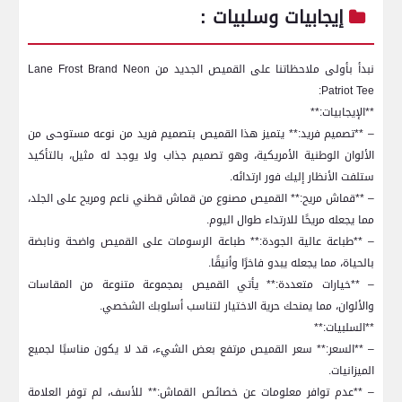
إيجابيات وسلبيات :
نبدأ ⁣بأولى ملاحظاتنا على ⁤القميص الجديد من Lane Frost Brand Neon
Patriot Tee:
**الإيجابيات:**
– **تصميم فريد:** يتميز هذا القميص بتصميم فريد من نوعه مستوحى من
الألوان الوطنية الأمريكية، وهو⁣ تصميم جذاب ولا يوجد ⁤له مثيل، بالتأكيد
ستلفت الأنظار إليك فور⁢ ارتدائه.
– **قماش مريح:** القميص مصنوع من قماش قطني ناعم ومريح على الجلد،
مما ⁤يجعله مريحًا للارتداء طوال اليوم.
– ‌**طباعة عالية الجودة:** طباعة الرسومات على القميص واضحة ونابضة
⁢بالحياة، مما يجعله يبدو فاخرًا وأنيقًا.
– **خيارات متعددة:** يأتي القميص بمجموعة متنوعة من المقاسات
والألوان، مما يمنحك حرية الاختيار لتناسب أسلوبك الشخصي.
**السلبيات:**
– **السعر:** سعر القميص مرتفع بعض الشيء، قد لا يكون مناسبًا لجميع
الميزانيات.
– **عدم توافر معلومات عن‌ خصائص القماش:** للأسف، لم توفر العلامة