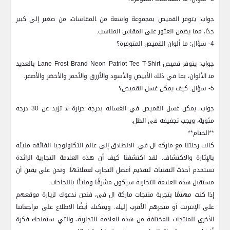
جواب: يتوفر القميص بمجموعة واسعة من ‍المقاسات، من صغير⁢ إلى كبير
جدًا، مما يضمن العثور على المقاس المناسب.
4- سؤال: ما ألوان القميص المتوفرة؟
جواب: يتوفر قميص Lane Frost Brand Neon Patriot Tee T-Shirt بالعديد
من‍ الألوان، بما في ذلك الأبيض والأسود والأزرق والأحمر والأخضر والأصفر.
5- سؤال: كيف يمكن غسل القميص؟
جواب: يمكن غسل القميص في الغسالة بدرجة حرارة لا تزيد عن 30 درجة
مئوية، ويجب تجفيفه في الظل.
**الختام**
كانت رحلتنا مع ماركة‌ ال في: الانطلاق إلى​ عالم التكنولوجيا الفائقة مليئة
بالإثارة والاكتشاف. لقد اكتشفنا كيف أن ⁢هذه العلامة التجارية الرائدة
تستخدم أحدث التقنيات لتقديم أفضل التجارب لعملائها. ونحن⁤ على يقين أن
مستقبل هذه العلامة ⁣التجارية سيكون مشرقًا⁢ ومليئًا‌ بالنجاحات.
إذا كنت مهتمًا بتجربة منتجات ماركة ال في، فنحن ندعوك لزيارة موقعهم​
على الإنترنت أو متجرهم الأقرب إليك. ويمكنك أيضًا الاطلاع ⁤على مراجعاتنا
الأخرى للمنتجات المختلفة من هذه العلامة التجارية،⁢ والتي ستمنحك فكرة