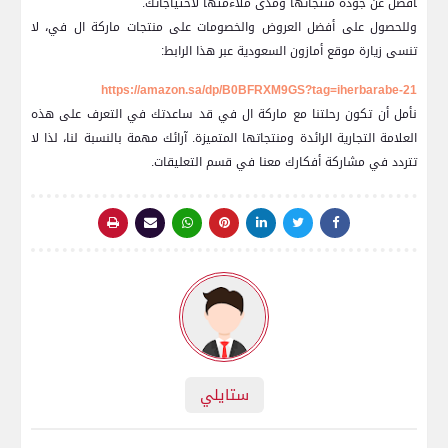
‍أفضل⁣ عن جودة منتجاتها ومدى ملاءمتها لاحتياجاتك.
وللحصول على أفضل العروض والخصومات على منتجات ماركة ال في، لا⁣
تنسى زيارة موقع أمازون السعودية عبر هذا الرابط:
https://amazon.sa/dp/B0BFRXM9GS?tag=iherbarabe-21
نأمل أن تكون رحلتنا ⁤مع ماركة ال في قد ساعدتك في⁤ التعرف على هذه
العلامة التجارية الرائدة ومنتجاتها المتميزة. آرائك مهمة‌ بالنسبة لنا، لذا لا
تتردد في مشاركة أفكارك معنا في قسم التعليقات.
ستايلي