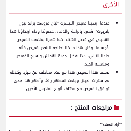
الأخرى
عندما ارتدينا قميص التيشرت “ليان فروست براند نيون
‌باتريوت”، شعرنا بالراحة والدفء، خصوصًا وجاء ارتداؤنا​ هذا
القميص في فصل الشتاء، كما شعرنا بملاءمة‌ القميص⁣
لأجسامنا وكان هذا ما ⁣كنا نحتاجه لتشعر بقميص كأنه
جلدنا الثاني، هذا بفضل جودة القماش ونسيج⁤ القميص
وملمسه الجيد.
نسقنا هذا ⁤القميص⁣ هذا مع عدة معاطف من⁣ قبل، وكذلك
مع سترات⁣ الجينز، وجاءت المظهر رائعًا وأظهر‌ هذا مدى
توافق‌ القميص مع مختلف أنواع الملابس الأخرى.
مراجعات المنتج :
**آراء العملاء**