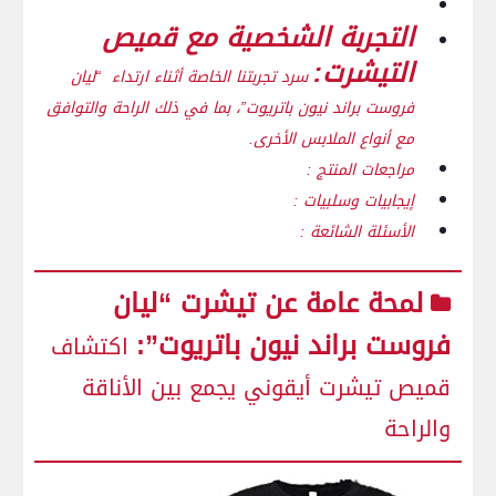
التجربة الشخصية مع قميص ​
التيشرت:
سرد تجربتنا الخاصة أثناء ارتداء ⁣ “ليان
فروست براند نيون باتريوت”، بما في ذلك الراحة والتوافق
مع أنواع الملابس الأخرى.
مراجعات المنتج :
إيجابيات وسلبيات :
الأسئلة الشائعة :
لمحة عامة عن تيشرت “ليان
فروست براند نيون باتريوت”:
اكتشاف
قميص⁣ تيشرت أيقوني يجمع بين ⁢الأناقة
والراحة