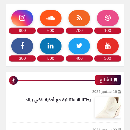
900
600
700
100
300
500
400
300
الشائع
16 سبتمبر 2024
رحلتنا الاستثنائية مع أحذية لاكي براند