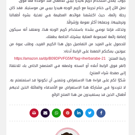
جواب: يمكن استخدام كريم ‍هيدرا بيبي للأطفال منذ الولادة فما فوق. ​
نصل الآن ‌إلى ختام تجربنا مع كريم الوجه هيدرا بيبي من ‌موستيلا. فقد كان
رحلة رائعة، حيث اكتشفنا فوائده‍ العظيمة ‍في تغذية بشرة أطفالنا
وترطيبها، وجعلها أكثر نعومة وإشراقًا.
ولذلك، فإننا‌ نوصي ‌بشدة باستخدام كريم الوجه ⁤هذا، ونعتقد أنه سيكون
⁢إضافة رائعة لمجموعة العناية ببشرتك‌ الخاصة بطفلك.
للحصول على المزيد من التفاصيل حول هذا الكريم الفريد، وطلب​ عبوة من
عبوتين، يمكنكم الضغط على الرابط أدناه:
رابط المنتج: ⁣
https://amazon.sa/dp/B09DPVFG5M?tag=iherbarabe-21
(انقر فوق الرابط أعلاه أو انسخه ولصقه في المتصفح الخاص⁣ بك للانتقال‍
إلى صفحة شراء المنتج).
شكرًا لكم على قراءة هذا الاستعراض، ونتمنى أن ⁢تكونوا قد استمتعتم به.⁢
لا تترددوا في مشاركة ‌هذا الاستعراض مع الأصدقاء والعائلة الذين لديهم
أطفال، الذين قد يستفيدون من هذا المنتج​ الرائع.