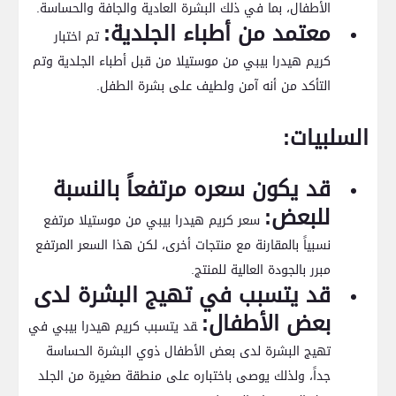
الأطفال، بما في ذلك البشرة العادية والجافة ⁤والحساسة.
معتمد من‌ أطباء⁣ الجلدية:
تم اختبار
كريم⁣ هيدرا بيبي من موستيلا من قبل أطباء الجلدية⁤ وتم
التأكد⁢ من أنه آمن⁤ ولطيف على بشرة الطفل.
السلبيات:
قد يكون سعره مرتفعاً⁤ بالنسبة
للبعض:
سعر كريم هيدرا بيبي من ⁤موستيلا مرتفع
نسبياً بالمقارنة مع⁣ منتجات⁤ أخرى، لكن⁣ هذا السعر‍ المرتفع
مبرر بالجودة العالية للمنتج.
قد يتسبب في تهيج البشرة لدى
بعض الأطفال:
‍قد يتسبب كريم ⁢هيدرا بيبي في
تهيج البشرة لدى بعض ⁣الأطفال ذوي البشرة الحساسة
جداً، ولذلك يوصى باختباره على منطقة⁤ صغيرة من⁢ الجلد