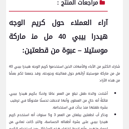
مراجعات⁤ المنتج ‍:
آراء العملاء حول كريم الوجه‌
هيدرا بيبي 40 مل ⁣من‍ ماركة
موستيلا – عبوة من قطعتين:
شارك الكثير من الآباء والأمهات ​الذين استخدموا كريم الوجه ‌هيدرا بيبي 40
مل من ماركة موستيلا آرائهم حول فعاليته وجودته،⁣ وقد ‍جمعنا لكم⁤ بعضًا
من ⁤هذه الآراء:
أشادت والدة طفل​ تبلغ من العمر ⁣عامًا واحدًا‌ بكريم هيدرا بيبي،
قائلةً أنه خالٍ من العطور، وأنها لاحظت تحسنًا ملحوظًا في ترطيب ​
بشرة‌ طفلها‍ منذ بدأت⁣ في ​استخدامه.
وذكر أب لطفلين يبلغان من العمر 3 و5 سنوات أنه استخدم كريم
هيدرا بيبي‌ على بشرة أطفاله الحساسة، ⁣والتي‍ كانت تعاني ‍من
احمرار وتهيج، وأنه‌ لاحظ ‍اختفاء هذه⁤ المشاكل بعد استخدام الكريم