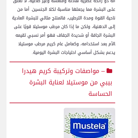
أنه ذو رائحة عطرية هادئة ومنعشة وغير طاغية، لا تعلق
على البشرة مما يجعلها مناسبة لكلا الجنسين. أما من
ناحية القوة ومدة الترطيب، فالمنتج مثالي للبشرة العادية
إلى الدهنية، ولكن ما إذا‍ كان مرطب موستيلا قويًا على
البشرة الجافة‌ أو شديدة⁤ الجفاف فهو أمر نسبي تقيمه
‍الأم بعد ‌استخدامه، وكعامل عام كريم مرطب‌ موستيلا
يدعم ⁢بشكل أساسي⁣ احتياجات البشرة اليومية.
– مواصفات وتركيبة كريم هيدرا‌
بيبي من موستيلا لعناية‍ البشرة
الحساسة