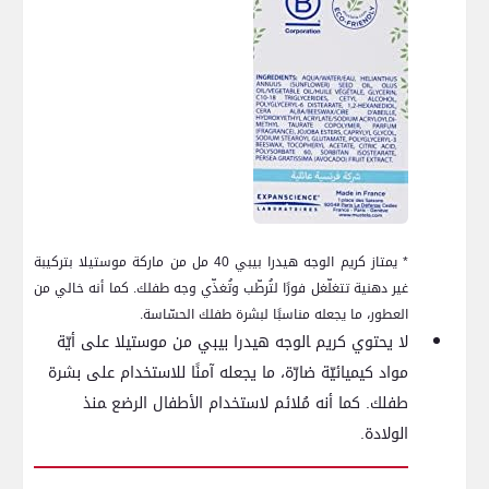
* يمتاز كريم الوجه هيدرا ⁤بيبي 40 مل من ماركة موستيلا ​بتركيبة
غير دهنية تتغلّغل فورًا لتُرطّب وتُغذّي ⁢وجه طفلك. كما أنه خالي من
العطور، ما يجعله مناسبًا لبشرة طفلك الحسّاسة.
لا يحتوي⁢ كريم ‍الوجه هيدرا بيبي⁣ من موستيلا​ على ‌أيّة
مواد كيميائيّة ضارّة، ما‍ يجعله آمنًا للاستخدام على بشرة
طفلك. كما أنه مُلائم لاستخدام الأطفال​ الرضع ‍منذ
الولادة.