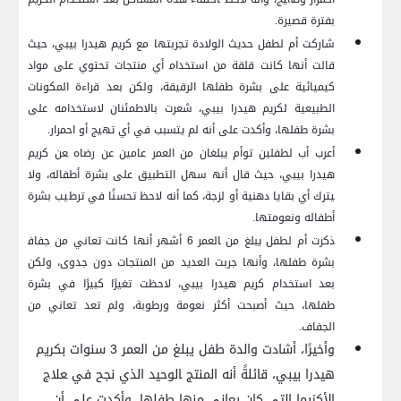
بفترة قصيرة.
شاركت أم لطفل حديث الولادة تجربتها مع كريم هيدرا بيبي، حيث
قالت أنها⁢ كانت قلقة من استخدام‍ أي منتجات تحتوي على مواد‌
كيميائية⁢ على بشرة طفلها الرقيقة، ولكن بعد قراءة المكونات
الطبيعية لكريم هيدرا بيبي، شعرت بالاطمئنان ⁢لاستخدامه على
بشرة طفلها، وأكدت على أنه لم يتسبب في أي تهيج أو احمرار.
أعرب أب لطفلين توأم يبلغان من العمر عامين عن رضاه ‍عن كريم
هيدرا بيبي، حيث قال ⁤أنه‍ سهل التطبيق على بشرة أطفاله،​ ولا
‍يترك أي بقايا دهنية أو لزجة، كما أنه لاحظ تحسنًا​ في ترطيب بشرة
أطفاله ونعومتها.
ذكرت أم‌ لطفل يبلغ ⁢من ‍العمر 6 أشهر‍ أنها كانت​ تعاني من ⁤جفاف‍
بشرة طفلها، وأنها جربت العديد من المنتجات دون جدوى،‌ ولكن
بعد استخدام كريم⁤ هيدرا بيبي، لاحظت تغيرًا كبيرًا ⁤في بشرة
طفلها، حيث أصبحت أكثر نعومة ورطوبة، ولم تعد تعاني من
الجفاف.
وأخيرًا، أشادت والدة طفل يبلغ من⁣ العمر 3 سنوات بكريم
هيدرا بيبي،‍ قائلةً أنه المنتج ‍الوحيد⁢ الذي نجح ⁤في ‍علاج
الأكزيما⁣ التي كان يعاني منها طفلها، وأكدت على أن