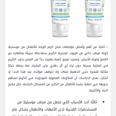
– ثانيًا، من أهم وأفضل مواصفات منتج كريم الوجه ​للأطفال ‍من⁢ موستيلا
كونه مرطب ⁤خالي من الزيوت.​ فبتجربة الكريم ستلاحظه سريعًا ⁤بمظهره⁣ غير
اللامع ولونه الأبيض، وبمجرد توزيع كمية ⁣صغيرة جدًا من المنتج يذوب الكريم
في⁣ البشرة بسرعة دون ترك أي أثر دهني ⁢على ​البشرة، مما يجعله خيارًا
مثاليًا ​للبشرة⁤ حتى ⁢الدهنية منها، ولا تتوقف فوائده عند هذا ⁣الحد؛⁢ إذ
أشارت بعض الدراسات أن المكونات العضوية الموجودة في الكريم تساهم
بدورها في حماية بشرة الأطفال⁤ من الكثير⁢ من المشاكل الجلدية، ‌مثل تهيج
الجلد والأكزيما.
ثالثًا، أحد ⁢الأسباب التي تجعل​ من مرطب موستيلا من
المستحضرات ‍المُحببة لدى الأمهات والأطفال بشكل ⁣عام،