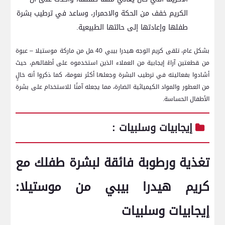
الكريم خفف من الحكة والاحمرار، وساعد في ترطيب بشرة
طفلها وإعادتها إلى حالتها الطبيعية.
بشكل عام، تلقى كريم ⁤الوجه هيدرا بيبي 40 ‍مل من ماركة موستيلا – عبوة
من ‍قطعتين آراءً إيجابية من العملاء الذين استخدموه على أطفالهم، حيث
⁣أشادوا بفعاليته في ترطيب البشرة وجعلها أكثر ⁣نعومة، كما ذكروا أنه خالٍ
من العطور والمواد الكيميائية‍ الضارة، مما يجعله آمنًا للاستخدام على بشرة
الأطفال الحساسة.
إيجابيات وسلبيات :
تغذية‍ ورطوبة فائقة لبشرة طفلك مع
كريم هيدرا ⁢بيبي من ⁤موستيلا:
إيجابيات وسلبيات