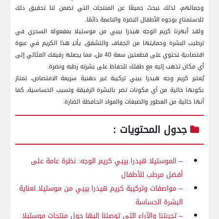
وجمالهم، لذلك ‍نبحث ⁣جميعًا عن المنتجات ⁤التي ​تضمن لنا تحقيق ذلك
للاستمتاع بوجوه الأطفال النضرة والناعمة دائمًا.
ولقد أبهرنا كريم‌ الوجه هيدرا بيبي من موستيلا بمفعوله السحري في
ترطيب البشرة وحمايتها من الجفاف والتشقق. يأتي‍ هذا ‌الكريم في عبوة
‌اقتصادية ‍تحتوي ​على ⁤قطعتين سعة 40 مل، مما يجعله‍ رفيقك المثالي إلى
أي مكان​ تذهب إليه مع طفلك للحفاظ ⁤على بشرته رطبه ونضرة.
يُعتبر كريم وجه هيدرا بيبي تركيبة غير دهنية سريعة الامتصاص، ​تمتاز
بكونها خالية من أي مكونات تضر بالبشرة الرقيقة وتسبب الحساسية، كما
أنها خالية من العطور والصبغات والمواد الحافظة الضارة.
جدول المحتويات‌ :
– الموستيلا هيدرا ‌بيبي كريم الوجه:⁢ نظرة عامة على
أفضل مرطب للأطفال
– مواصفات وتركيبة كريم هيدرا بيبي من موستيلا لعناية
البشرة الحساسة
– ⁢تجربتنا⁤ والآراء التي توصلنا إليها حول منتجات موستيلا