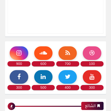
900
600
700
100
300
500
400
300
الشائع