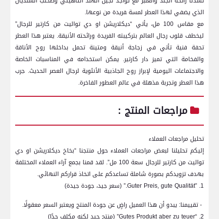
تُشدنا رائحة الجلد والعنبر مع تواجد نجيل الهند التاهيتي وطحلب السنديان
الذي يضفي لهذا العطر لمسة ‍فريدة من نوعها.
مع مقاس 100 مل،‌ يأتي “ديكلاريشن او دي تواليت ​من كارتير للرجال”
ليخطف قلوب رجال العالم بتركيبته الفريدة ورائحته الأنيقة. يعتبر هذا العطر
تحفة فنية تأتي في زجاجة أنيقة ‌ومتينة تحمل​ بداخلها روح الأناقة
والفخامة التي تميز دار كارتير. يمكن استخدامه في المناسبات ⁢الخاصة
والاجتماعات اليومية لإبراز روح الجاذبية الأنثوية ‌لرجال العصر الحديث. جرب
هذا العطر وتجربة ‍مذهلة في عالم العطور الفاخرة.
مراجعات المنتج ​:
تحليل مراجعات العملاء
إليكم تحليلنا لبعض⁢ مراجعات العملاء​ حول منتجنا “بخاخ ديكلاريشن او دي
تواليت من كارتير للرجال سعة 100 مل”. لقد ⁣قمنا بجمع آراء العملاء المختلفة​
بهدف تزويدكم بصورة شاملة ⁣تساعدكم على اتخاذ قراركم النهائي.
1. ​”Guter Preis, gute Qualität.” (سعر​ جيد،⁢ جودة جيدة)
⁤ -⁤ تقييمنا: ‌يبدو أن هذا العميل راضٍ عن جودة المنتج ويعتبر‍ السعر معقولًا.
2. “Gutes Produkt⁤ aber zu teuer” (منتج ‍جيد لكنه مكلف جدًا)