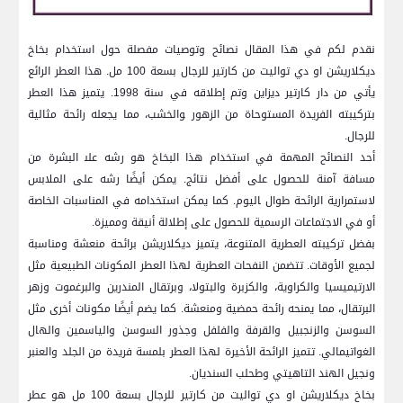
نقدم لكم في هذا المقال نصائح وتوصيات مفصلة⁢ حول استخدام بخاخ
ديكلاريشن او⁣ دي ⁣تواليت من كارتير للرجال بسعة 100 مل. هذا العطر الرائع
يأتي من دار كارتير ديزاين ​وتم إطلاقه في سنة 1998. يتميز هذا العطر
بتركيبته الفريدة المستوحاة‌ من الزهور ‍والخشب، مما يجعله رائحة مثالية
للرجال.
أحد ​النصائح المهمة ⁢في استخدام هذا البخاخ هو رشه على‍ البشرة من
مسافة آمنة للحصول ⁢على أفضل نتائج. يمكن أيضًا رشه على الملابس
لاستمرارية الرائحة طوال ‍اليوم. كما يمكن استخدامه في المناسبات الخاصة
أو في الاجتماعات الرسمية⁢ للحصول على إطلالة أنيقة ومميزة.
بفضل تركيبته العطرية المتنوعة، يتميز⁣ ديكلاريشن برائحة منعشة ومناسبة
لجميع الأوقات. تتضمن النفحات العطرية‍ لهذا العطر المكونات الطبيعية ‌مثل
الارتيميسيا‍ والكراوية، والكزبرة والبتولا، وبرتقال المندرين والبرغموت وزهر
البرتقال، مما⁢ يمنحه رائحة حمضية ومنعشة. كما يضم أيضًا مكونات أخرى ⁣مثل
السوسن والزنجبيل والقرفة والفلفل وجذور السوسن⁣ والياسمين والهال
الغواتيمالي. تتميز الرائحة الأخيرة‍ لهذا العطر بلمسة فريدة من الجلد والعنبر‌
ونجيل الهند التاهيتي ⁣وطحلب السنديان.
بخاخ ⁤ديكلاريشن او‍ دي تواليت من ⁣كارتير للرجال بسعة 100 مل هو عطر