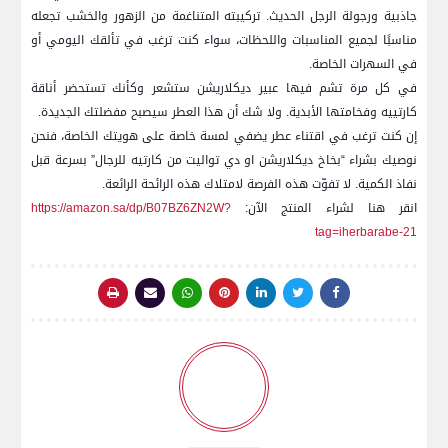
جاذبية ورجولة الرجل الحديث. تركيبته المتناغمة من الزهور والخشب⁤ تجعله
مناسبًا لجميع المناسبات⁤ واللحظات، سواء كنت ترغب في تألقك اليومي ⁤أو
في السهرات الخاصة.
في كل مرة تشم فيها عبير ديكلاريشن ستشعر وكأنك ⁣تستحضر أناقة
كارتييه وفخامتها ‌الأبدية. ولا شك أن هذا⁢ العطر سيصبح مفضلتك الجديدة.
إن كنت‌ ترغب في‌ اقتناء‍ عطر ⁤يضفي لمسة خاصة على هويتك الخاصة، فنحن
نوصيك بشراء “بخاخ ديكلاريشن او دي تواليت من كارتيه للرجال” بسرعة قبل
نفاذ الكمية. لا تفوّت هذه الفرصة لامتلاك هذه الرائحة الرائعة.
انقر هنا لشراء‍ المنتج الآن:
https://amazon.sa/dp/B07BZ6ZN2W?
tag=iherbarabe-21