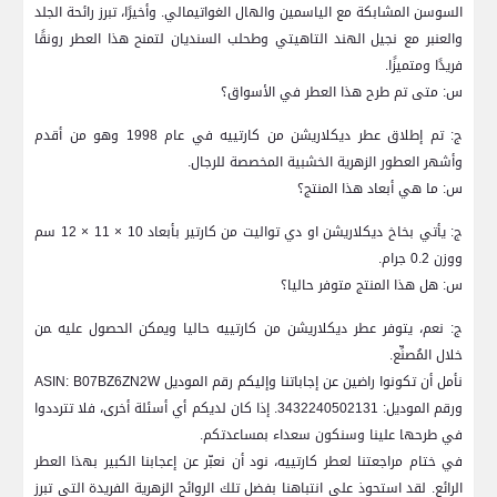
السوسن المشابكة مع الياسمين والهال​ الغواتيمالي. ⁣وأخيرًا، تبرز رائحة الجلد
والعنبر مع نجيل الهند التاهيتي وطحلب السنديان‌ لتمنح ⁣هذا العطر⁢ رونقًا
فريدًا ومتميزًا.
س: متى تم طرح هذا العطر في ⁢الأسواق؟
ج: تم إطلاق عطر⁢ ديكلاريشن من كارتييه في عام 1998 ⁢وهو من​ أقدم
وأشهر العطور الزهرية ⁤الخشبية المخصصة للرجال.
س: ما⁤ هي أبعاد ⁢هذا المنتج؟
ج: يأتي بخاخ ديكلاريشن او دي تواليت من كارتير⁤ بأبعاد​ 10 ‍× ⁤11 ×​ 12 سم
ووزن 0.2 جرام.
س: هل هذا المنتج متوفر حاليا؟
ج: نعم، يتوفر عطر ديكلاريشن من كارتييه حاليا ويمكن ​الحصول عليه ‍من
خلال المُصنِّع.
نأمل ​أن تكونوا راضين عن إجاباتنا وإليكم رقم الموديل ⁣ASIN: ‌B07BZ6ZN2W
⁤ورقم الموديل: 3432240502131. إذا كان ​لديكم ⁣أي أسئلة أخرى،⁤ فلا تترددوا
في طرحها ​علينا ​وسنكون ​سعداء بمساعدتكم.
في ختام⁤ مراجعتنا لعطر كارتييه، ​نود أن نعبّر عن إعجابنا الكبير بهذا العطر
الرائع. لقد استحوذ على انتباهنا بفضل تلك الروائح الزهرية​ الفريدة التي تبرز