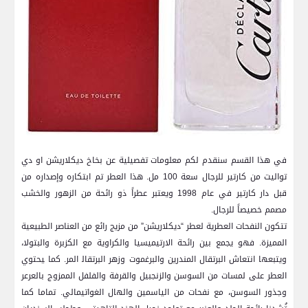
في هذا القسم⁤ سنقدم لكم معلومات تفصيلية عن بخاخ ديكلاريشن او دي
⁢تواليت ⁤من كارتير⁣ للرجال سعة 100 ​مل. هذا⁣ العطر تم ابتكاره وإصداره من
قبل دار كارتير ⁣في‌ عام ​1998 ويعتبر عطراً ذو⁢ رائحة من⁢ الزهور ⁢والخشب
مصمم خصيصاً ⁤للرجال.
تتكون النفحات العطرية لعطر “ديكلاريشن” من مزيج⁣ رائع من⁣ العناصر الطبيعية
المميزة. فهو يجمع بين رائحة الارتيميسيا والكراوية مع الكزبرة والبتولا،
ويتبعها انتعاش⁢ البرتقال المندرين والبرغموت وزهر البرتقال‍ المر. كما ‍يحتوي
العطر على لمسات من ‌السوسن والزنجبيل والقرفة والفلفل الممزوج بالعرعر
وجذور السوسن، مع نفحات من الياسمين والهال الغواتيمالي. تماما كما