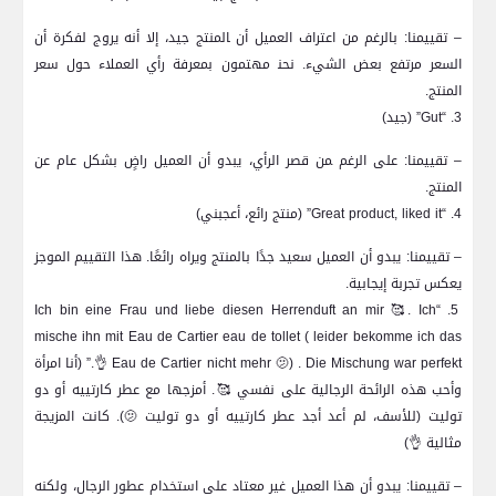
– تقييمنا: بالرغم ​من⁣ اعتراف العميل أن ‍المنتج جيد، إلا أنه يروج لفكرة أن
السعر مرتفع بعض الشيء. نحن‍ مهتمون بمعرفة رأي العملاء حول سعر​
المنتج.
3. “Gut” (جيد)
– تقييمنا: على الرغم ‍من قصر الرأي، يبدو أن العميل راضٍ بشكل عام​ عن
المنتج.
4. “Great ​product, liked it”‌ (منتج رائع، أعجبني)
– تقييمنا: يبدو أن العميل سعيد جدًا بالمنتج ويراه رائعًا. هذا التقييم الموجز
يعكس ​تجربة إيجابية.
5. “Ich bin eine ‌Frau und liebe diesen Herrenduft ⁤an mir⁣ 🥰. Ich
mische ihn mit Eau de Cartier eau de‌ tollet ( leider bekomme ich das
Eau de Cartier nicht mehr 🫤) .⁣ Die Mischung war⁢ perfekt 👌.” (أنا امرأة
وأحب هذه الرائحة ⁢الرجالية على نفسي 🥰. أمزجها مع عطر كارتييه أو دو
توليت (للأسف، لم أعد ⁤أجد عطر كارتييه أو دو توليت 🫤). كانت المزيجة
مثالية 👌)
– تقييمنا: ⁣يبدو أن هذا العميل غير معتاد على استخدام‌ عطور الرجال، ولكنه