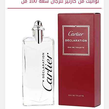
تواليت ⁤من كارتير للرجال سعة 100 مل