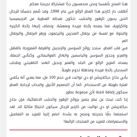
هذا المنتج بأنفسنا ونحن متحمسون جدًا لمشاركة تجربتنا معكم.
أطلقت دار كارتير هذا العطر الرائع ​في عام 1998، وقد ‌صُمم خصيصًا ⁤للرجال
الذين يحبون الزهور والخشب. تتكون نفحاته العطرية من الارتيميسيا
والكراوية،⁢ مما يمنحه رائحة ⁢فريدة ومنعشة. وتضاف⁣ إليها رائحة الكزبرة
والبتولا مع لمسة من برتقال المندرين⁤ والبرغموت وزهر‍ البرتقال والبرتقال
المر.
في قلب العطر، ستجد روائح السوسن والزنجبيل والقرفة الممزوجة بالفلفل
والعرعر وجذور السوسن والياسمين والهال ‍الغواتيمالي. وكتأتي ⁢الجملة،
يمنحك المزيج الرائع من ⁣الجلد ⁢والعنبر ونجيل الهند التاهيتي وطحلب
‌السنديان ​رائحة‍ فريدة ومذهلة تدوم طويلاً.
يأتي بخاخ ديكلاريشن​ او دي تواليت في⁤ حجم 100 مل، مما يعني⁣ أنه يكفي
لفترة طويلة ⁢من الاستخدام. كما أن التصميم الأنيق والجذاب لزجاجة العطر
‍سيكون إضافة لافتة لأي مجموعة عطور.
إذا كنت تبحث عن عطر يتميز بروائح الزهور⁣ والخشب الانتقائية، فإن بخاخ
ديكلاريشن او دي تواليت من كارتير‌ للرجال سيكون اختيارًا مثاليًا لك. لقد
استمتعنا⁣ حقًا بتجربته ‍وننصح به بشدة. انضم إلينا⁢ للمزيد⁣ من‍ التفاصيل
والاستعراضات للمزيد من المنتجات الرائعة!