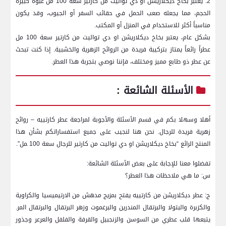
2. يعتبر بخاخ ديكلاريشن او دي ⁣تواليت من كارتير​ سعة 100 مل عبوة ‌كبيرة
الحجم، ​مما⁤ يجعله صعب الحمل ⁣في حقائب ⁤السفر أو ⁣الجيوب، وقد يكون
مناسباً أكثر للاستخدام في المنزل أو المكتب.
بشكل ⁤عام، يعتبر بخاخ ديكلاريشن او دي​ تواليت من‌ كارتير سعة⁢ 100 ⁢مل
عطراً رائعاً يمتاز بتركيبة فريدة من الروائح الزهرية والخشبية. ⁤إذا كنت​ تبحث
عن عطر ذو طابع مميز ومختلف، فإننا نوصي بتجربة هذا⁤ العطر.
الأسئلة‍ الشائعة :
أهلا وسهلا‌ بكم في قسم الأسئلة والأجوبة لمراجعة عطر ⁣كارتييه – روائح
زهرية⁤ فريدة للرجال. نحن هنا لنجيب على جميع استفساراتكم بشأن هذا
المنتج الرائع‌ “بخاخ ‌ديكلاريشن او دي تواليت من ‌كارتير ​للرجال سعة 100 ‍مل”.
تفضلوا ⁤معنا للإجابة على بعض الأسئلة الشائعة:
س: ما هي⁣ ملاحظات ⁣هذا العطر؟
ج: عطر ديكلاريشن من كارتييه يفتح‌ بمزيج مدهش من الارتيميسيا⁣ والكراوية
والكزبرة والبتولا​ والبرتقال المندرين والبرغموت وزهر البرتقال والبرتقال المر.
يتبعها قلب عطري من السوسن والزنجبيل والقرفة والفلفل والعرعر وجذور