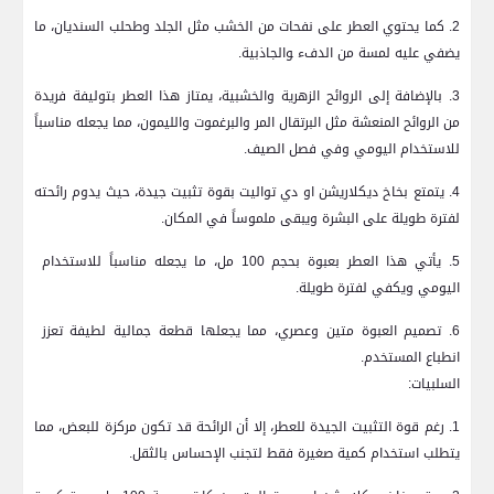
2.‌ كما يحتوي العطر على نفحات من الخشب مثل الجلد وطحلب السنديان، ⁢ما
يضفي ⁢عليه لمسة من ⁤الدفء ‍والجاذبية.
3. بالإضافة إلى الروائح الزهرية والخشبية، يمتاز هذا ​العطر بتوليفة فريدة
من الروائح المنعشة ‌مثل البرتقال المر‍ والبرغموت والليمون، مما يجعله مناسباً
للاستخدام اليومي ‌وفي فصل الصيف.
4. يتمتع بخاخ ديكلاريشن او ⁣دي تواليت ⁢بقوة تثبيت جيدة، حيث ‌يدوم رائحته
لفترة طويلة على البشرة ويبقى ملموساً في ​المكان.
5. يأتي هذا العطر بعبوة بحجم 100 مل، ما يجعله مناسباً للاستخدام ​
اليومي ويكفي لفترة طويلة.
6. تصميم العبوة متين​ وعصري، مما يجعلها قطعة جمالية لطيفة تعزز ​
انطباع المستخدم.
السلبيات:
1. رغم قوة⁤ التثبيت الجيدة⁢ للعطر،‌ إلا أن الرائحة قد ‌تكون مركزة للبعض، مما
يتطلب ‌استخدام كمية صغيرة فقط لتجنب الإحساس بالثقل.