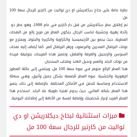
نظرة عامة⁣ على بخاخ ديكلاريشن او دي تواليت من كارتير ⁢للرجال سعة 100
مل:
تم إطلاق عطر ديكلاريشن من ⁢قبل دار كارتير في⁢ عام 1998، وهو عطر ذو ​
رائحة زهرية‍ وخشبية تناسب ⁣الرجال. يتكون العطر من مزيج رائع‌ من النفحات
العطرية، حيث⁣ يجمع بين⁤ الأرتيميسيا والكراوية والكزبرة والبتولا، ويمتزج مع
نوتات⁤ البرتقال المندرين والبرغموت⁤ وزهر البرتقال المر. كما يُضاف إليه نفحات
⁤السوسن والزنجبيل والقرفة والفلفل، ‌وتتميز هذه المزيجات بتوليفة فريدة
من نوتات⁢ الجلد ​والعنبر ونجيل‌ الهند وطحلب ‌السنديان.
هذا العطر الرائع متوفر​ في عبوة⁣ سعة ⁢100 مل، وينتمي إلى عائلة‌ العطور
الزهورية والخشبية. عبوة العطر​ مُصممة بشكل جميل وأنيق، وهي سهلة
الاستخدام ومناسبة‍ للحمل في الأماكن المختلفة. بالإضافة إلى ذلك، يتميز
هذا‍ العطر بثباته العالي، حيث يدوم لفترة طويلة على‍ الجلد. استخدم هذا
العطر الفريد لإبراز شخصيتك وإضافة لمسة من الأناقة إلى ⁤إطلالتك اليومية.
ميزات استثنائية لبخاخ‌ ديكلاريشن او دي
تواليت من كارتير للرجال⁤ سعة ‍100 مل