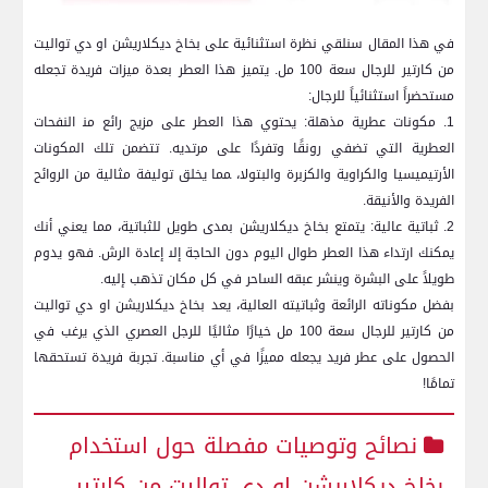
في هذا ​المقال سنلقي‌ نظرة ⁢استثنائية على بخاخ ديكلاريشن او ⁢دي تواليت
من كارتير للرجال سعة 100 مل.⁢ يتميز‌ هذا العطر بعدة ميزات فريدة تجعله
مستحضراً استثنائياً للرجال:
1. مكونات عطرية مذهلة: يحتوي هذا العطر ‌على مزيج رائع من‍ النفحات
العطرية التي تضفي⁢ رونقًا‌ وتفردًا على مرتديه. تتضمن تلك⁣ المكونات
الأرتيميسيا والكراوية والكزبرة والبتولا، ‍مما يخلق توليفة مثالية من الروائح
الفريدة ​والأنيقة.
2. ثباتية عالية: يتمتع ⁣بخاخ ديكلاريشن بمدى طويل ⁤للثباتية،‍ مما يعني أنك
يمكنك ارتداء هذا العطر طوال ⁣اليوم دون⁣ الحاجة إلى‍ إعادة الرش. فهو يدوم
طويلاً ⁣على البشرة⁢ وينشر عبقه الساحر في كل مكان تذهب ‍إليه.
بفضل ⁣مكوناته الرائعة وثباتيته العالية، يعد ‌بخاخ ديكلاريشن او دي⁣ تواليت
من كارتير للرجال سعة ⁣100 مل⁢ خيارًا مثاليًا​ للرجل العصري الذي يرغب في
الحصول‌ على عطر⁣ فريد يجعله مميزًا في‌ أي مناسبة. تجربة فريدة‍ تستحقها
تمامًا!
نصائح وتوصيات مفصلة حول استخدام
بخاخ ديكلاريشن او دي تواليت من كارتير