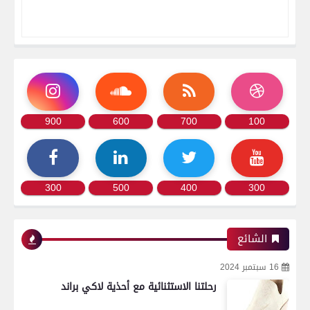
900
600
700
100
300
500
400
300
الشائع
16 سبتمبر 2024
رحلتنا الاستثنائية مع أحذية لاكي براند