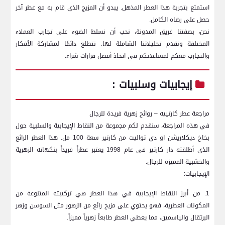
استمتع بتجربة هذا العطر المذهل.‌ يبدو أن المزيج الذي قام ⁢به⁣ مع عطر آخر
حصل على رضاه الكامل.
نحن، بصفتنا فريق‌ المدونة، نحب أن نسلط الضوء ⁣على تجارب العملاء
المختلفة ونقدم تحليلاتنا الشاملة لها. نتطلع دائمًا لمشاركة الأفكار
والتجارب معكم لمساعدتكم في⁢ اتخاذ أفضل⁣ قرارات شراء.
إيجابيات وسلبيات :
مراجعة⁣ عطر كارتييه – روائح ​زهرية فريدة للرجال
في هذه المراجعة، سنقدم لكم مجموعة من⁣ النقاط​ الإيجابية والسلبية حول
بخاخ ديكلاريشن او دي ⁣تواليت من كارتير سعة ⁤100 مل. ⁣هذا العطر الرائع
الذي أطلقته ‌دار كارتير​ في​ عام ⁤1998 يعتبر عطراً ⁢فريداً بنكهاته الزهرية
والخشبية⁣ المميزة للرجال.
الإيجابيات:
1. من أبرز النقاط الإيجابية في هذا العطر هي تركيبته المتنوعة من⁣
المكونات العطرية، فهو يحتوي على مزيج رائع من الزهور مثل السوسن ⁣وزهر
البرتقال والياسمين، مما ⁣يعطي العطر طابعاً زهرياً مميزاً.