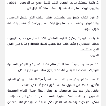
2. رائحة منعشة: تتألق النفحات العليا للعطر بمزيج من‍ البرغموت، الأناناس‌
والجريب‌ فروت، مما يمنحك شعورًا منعشًا ومنشّطًا ⁤طوال اليوم.
3. قوة الثبات: يتميز عطر هاسيفات بقلب الطيف الذي يشمل الياسمين
والباتشولي وخشب⁣ الأرز، مما⁣ يعزز ثبات العطر ويضمن أن تشعر بانتعاشه
⁤طوال اليوم.
4. رائحة طبيعية: ‍يتكون⁢ الطيف القاعدي لهذا العطر من​ خشب كليروود،
طحلب السنديان، وخشب​ جاف، مما يضفي لمسة طبيعية وجذابة على الرجل
الذي يستخدمه.
العيوب:
1. توفر محدود: يبدو أن هذا المنتج متاح فقط للشحن في الأراضي ⁢المجاورة
للولايات المتحدة، مما يعني أنه قد لا يكون متاحًا في جميع البلدان.
2. سعر مرتفع: يعتبر سعر هذا العطر نسبياً مرتفعًا مقارنة ببعض العطور
الأخرى ‌المتاحة في السوق، مما قد يكون محدودًا لبعض ⁤العملاء.
بشكل​ عام، يعد عطر ⁤هاسيفات من‌ نيشان خيارًا ممتازًا للمرآة المتطلعة
⁣للحصول على رائحة منعشة وطويلة⁤ الأمد. بالرغم من بعض العيوب، فإنه لا
يمكن إنكار جودة وفخامة هذا⁢ العطر. تذكر أنه يمكنك إبراز عطر هاسيفات عن