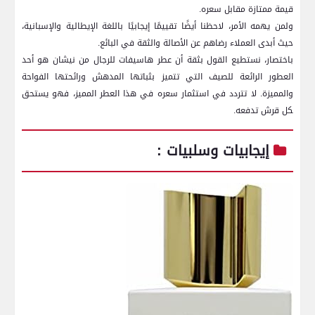
قيمة ممتازة مقابل سعره.
ولمن يهمه الأمر،⁣ لاحظنا أيضًا تقييمًا إيجابيًا باللغة الإيطالية ⁤والإسبانية،
حيث أبدى العملاء رضاهم عن الأصالة والثقة في البائع.
باختصار، نستطيع القول بثقة أن عطر‌ هاسيفات للرجال⁤ من نيشان هو أحد
العطور الرائعة للصيف التي تتميز بثباتها المدهش ورائحتها الفواحة
والمميزة. لا⁣ تتردد في​ استثمار⁤ سعره في هذا العطر المميز، فهو ​يستحق
‍كل قرش تدفعه.⁢
إيجابيات ⁢وسلبيات :