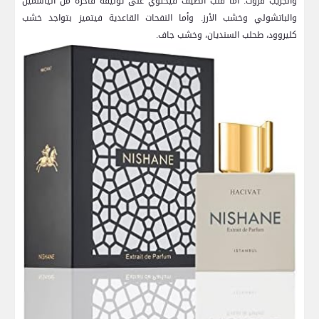
والجريب فروت. ‌أما قلب الطيف فيحتوي على ‌توليفة فاخرة من الياسمين
والباتشولي وخشب⁤ الأرز. وأما النفحات ​القاعدية‍ فيتميز بتواجد‌ خشب
‌كليروود، طحلب ‌السنديان، وخشب ⁢جاف.