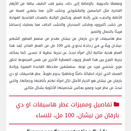
ومفعمًا بالحيوية. بالإضافة ​إلى ذلك، يتميز قلب ‌الطيف بباقة من الأزهار
الفاخرة مثل‌ الياسمين والباتشولي وخشب الأرز، مما يضفي لمسة من
الأناقة والدفء على رائحة العطر. وتكتمل الرائحة بالنفحات القاعدية الفواحة
من خشب كليروود وطحلب السنديان والخشب الجاف، مما يعطيك إحساسًا
‍فريدًا بالجمال والتميز.
عطر هاسيفات او دي بارفان ‌من نيشان⁢ مقدم من ⁣مصمم العطور الشهير
‍نيشان⁣ ويأتي في زجاجة تحتوي على 100 ⁣مل من العطر الفاخر.⁤ يُعد هذا
العطر هدية مثالية لكل امرأة ⁤تبحث عن تجربة عطرية لا تنسى. كما يمكنك
تجربة المزج بين هذا العطر وزيوت المعطرة⁢ الأخرى ​من نفس المجموعة لخلق
‌مزيج ⁢شخصي فريد من نوعه. ستعشقين ملاحظة القاعدة ‌المميزة ورائحة
المسك التي​ تترك انطباعًا ⁣دافئًا ‌وعاطفيًا يدوم طويلاً. عطر هاسيفات او دي
بارفان من نيشان هو الخيار الأمثل لكل⁤ امرأة تهتم بأناقتها وجمالها، والتي
تبحث عن عطر ⁤فريد ومميز يعكس شخصيتها الأنثوية بشكل مثالي.
تفاصيل ومميزات عطر هاسيفات او دي
بارفان ‌من نيشان، 100 مل، للنساء