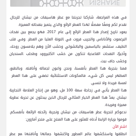
في هذه‌ المراجعة، شاركنا تجربتنا مع ⁤عطر ‌هاسيفات ⁣من نيشان للرجال.
نقدم لكم⁢ وصفًا ⁢مفصلًا⁣ لهذا ‍العطر⁢ الرائع ⁤والذي ‍يتميز بنفحاته المميزة.
يعود​ تاريخ إصدار هذا العطر الرائع ⁣إلى عام ​2017. فهو يجمع ‍بين نفحات
البرغموت والأناناس والجريب فروت في ‍النوتة العليا من العطر.⁢ وفي قلب⁢
الطيف، ستشعر بالياسمين والباتشولي وخشب الأرز وهم يلامسون روحك.
وأخيرًا،⁣ النفحات القاعدية تتكون من خشب الكليروود وطحلب ‍السنديان
وخشب جاف بيت.
قمنا بتجربة هذا العطر بأنفسنا، ونحن واعون لجماله وأناقته. وبالطبع،
المظهر ليس كل شيء، فالمكونات الاستثنائية تضفي ⁤على هذا العطر ​
لمسة فريدة ولا تنسى.
هذا العطر يأتي في زجاجة سعة 100⁣ مل، وهو ⁣من إنتاج⁢ العلامة التجارية
نيشان. يعدّ هذا ‌العطر الخيار المثالي للرجال⁣ الذين يبحثون عن تجربة عطرية
مميزة وفريدة.
ندعوكم لتجربة عطر هاسيفات من نيشان وتجربة رائحته الرائعة بأنفسكم.
قوموا بزيارة الرابط أدناه للعثور على هذا المنتج على متجر أمازون:
اشترِ الآن
انطلقوا واستكشفوا عالم العطور واكتشفوا جمالها وأناقتها ‍مع⁣ عطر