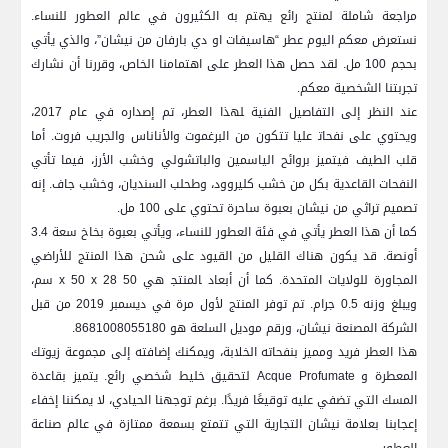
مراجعة شاملة لمنتج رائع يهتم به الكثيرون في عالم العطور للنساء.⁢
نستعرض معكم اليوم ‌عطر “هاسيفات او دي بارفان من نيشان”، والذي يأتي
بحجم 100 ​مل. لقد حصل هذا العطر على اهتمامنا​ الخاص، وقررنا ⁤أن نشارك
تجربتنا⁣ الشخصية معكم.
عند النظر إلى التفاصيل الفنية ‍لهذا العطر، تم إصداره في عام 2017،
ويحتوي على⁢ نفحات‍ عليا تتكون من البرغموت والأناناس ⁢والجريب فروت. أما
قلب ⁣الطيف فيتميز ‌بروائح ⁣الياسمين والباتشولي وخشب الأرز، فيما تأتي
النفحات القاعدية بكل من خشب⁤ كليروود، وطحلب السنديان، وخشب جاف. إنه
تصميم تراثي ⁢من نيشان بعبوة ساحرة تحتوي على 100 مل.
كما أن هذا العطر يأتي في فئة العطور⁤ للنساء،⁣ ويأتي بعبوة بخاخ سعة 3.4
أونصة. ⁢قد يكون هناك القليل من ⁤القيود ⁢على شحن هذا المنتج ‌للأراضي
المجاورة للولايات المتحدة.‌ كما أن أبعاد ‍المنتج‍ هي 50 x 50 x ​28 سم،
ويبلغ وزنه ⁣0.5 جرام. تم توفر المنتج لأول مرة في ديسمبر ​2019‍ من قبل⁣
الشركة المصنعة نيشان،⁤ ورقم موديل السلعة هو 8681008055180.
هذا العطر فريد ​ومميز‍ بنفحاته⁣ الخلابة، ويمكنك إضافته إلى مجموعة زيوتك
المعطرة و Acque Profumate لتحقيق خليط⁣ شخصي رائع. يتميز بقاعدة
المسك التي تضفي عليه توقيعًا فريدًا. برغم توجهنا ‌الحيادي،‌ لا يمكننا إخفاء
إعجابنا بعلامة⁣ نيشان التجارية‍ التي تتمتع بسمعة‍ ممتازة في عالم صناعة