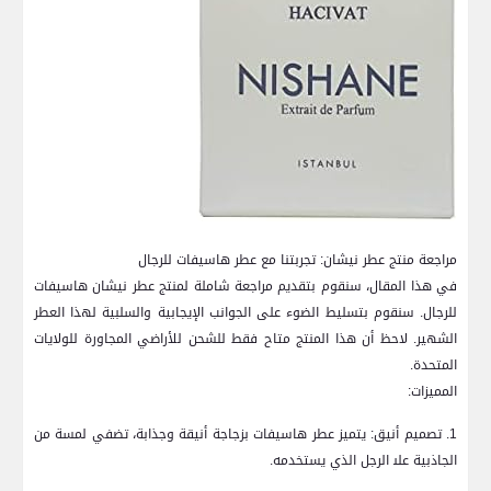
مراجعة منتج عطر نيشان: تجربتنا ⁤مع⁣ عطر هاسيفات للرجال
في هذا المقال، سنقوم بتقديم مراجعة شاملة لمنتج عطر نيشان هاسيفات
للرجال. سنقوم بتسليط الضوء على الجوانب الإيجابية والسلبية لهذا ⁣العطر
الشهير. لاحظ أن هذا المنتج متاح فقط للشحن ‌للأراضي المجاورة للولايات
المتحدة.
المميزات:
1. ⁣تصميم أنيق: يتميز عطر هاسيفات ⁣بزجاجة أنيقة وجذابة، تضفي لمسة من
الجاذبية على‍ الرجل‌ الذي يستخدمه.