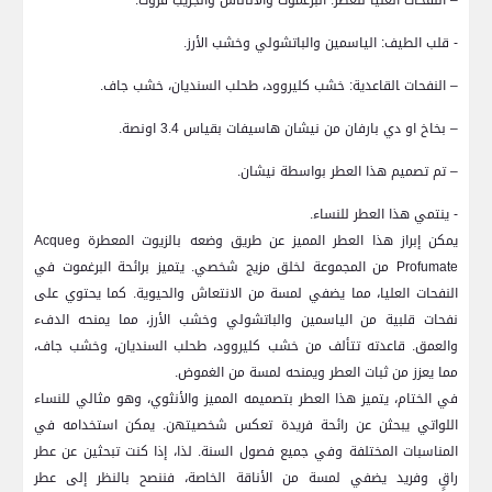
– النفحات⁣ العليا للعطر: البرغموت والأناناس والجريب فروت.
-​ قلب الطيف: الياسمين⁢ والباتشولي وخشب الأرز.
– النفحات ‍القاعدية: خشب كليروود، طحلب السنديان،‍ خشب ⁢جاف.
– ‌بخاخ او دي بارفان من نيشان هاسيفات⁢ بقياس 3.4 اونصة.
– تم تصميم هذا العطر بواسطة نيشان.
-​ ينتمي هذا العطر للنساء.
يمكن إبراز ⁤هذا العطر المميز عن طريق وضعه بالزيوت المعطرة وAcque
Profumate⁤ من المجموعة لخلق مزيج شخصي. يتميز برائحة البرغموت في
النفحات العليا،⁣ مما⁢ يضفي ⁤لمسة​ من ​الانتعاش والحيوية. كما يحتوي على
نفحات قلبية من الياسمين والباتشولي وخشب الأرز، مما يمنحه الدفء
والعمق. قاعدته تتألف من خشب كليروود، طحلب السنديان، ⁣وخشب جاف،
مما يعزز من ثبات العطر ويمنحه لمسة من الغموض.
في الختام، يتميز هذا ⁣العطر بتصميمه المميز والأنثوي، وهو مثالي للنساء
اللواتي يبحثن عن رائحة فريدة تعكس شخصيتهن. يمكن استخدامه في
المناسبات المختلفة وفي جميع فصول السنة. ‌لذا،​ إذا كنت تبحثين عن عطر
⁣راقٍ وفريد يضفي لمسة من‌ الأناقة الخاصة، فننصح بالنظر إلى عطر