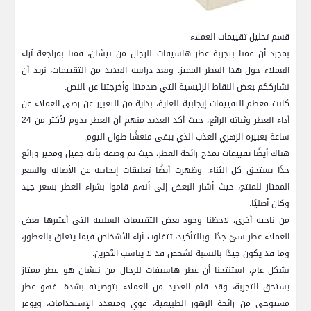
قسم تحليل تقييمات العملاء
بمجرد أن قمنا بتجربة‌ عطر هاسيفات للرجال⁤ من نيشان، ‍قمنا بمراجعة آراء
العملاء حول هذا العطر المميز.‌ وبعد دراسة العديد ⁢من التقييمات، نريد أن
نشارككم ‍بعض النقاط​ الرئيسية التي⁢ صدمتنا وأخرجتنا عن ‍النص.
كانت معظم التقييمات ‌إيجابية للغاية، بداية من التعبير عن رضى العملاء عن
أداء العطر​ وثباته الرائع، حيث أكد العديد منهم أن⁤ العطر⁣ يدوم لأكثر من 24
ساعة‌ بعبيره الزهري العذب الذي يبقى ⁣منعشًا ⁤طوال اليوم.
هناك أيضًا تقييمات تمدح رائحة العطر،⁤ حيث تم وصفه بأنه جميل ومميز ورائع
جدًا يستحق كل الثناء.‍ وظهرت ​أيضًا ‌تعليقات إيجابية‍ عن⁤ الأصالة والسعر
الممتاز للمنتج، حيث أشار البعض إلى أنهم قاموا​ بشراء العطر بسعر جيد
وكان أصليًا.
من ناحية أخرى، لاحظنا وجود بعض ‌التقييمات السلبية التي أعتبرها⁣ بعض⁣
العملاء⁣ عطر سئ جدًا. وبالتأكيد، تتفاوت آراء الأشخاص فيما يتعلق بالعطور،
وما قد​ يكون جيدًا بالنسبة لشخص ⁤قد لا يناسب الآخرين.
بشكل عام، استنتجنا ⁢أن عطر⁤ هاسيفات للرجال من نيشان هو عطر ممتاز
يستحق التجربة، وقد قام العديد من العملاء بتوصيته بشدة. فهو عطر
مستوحى ⁤من رائحة الزهور‌ الطبيعية، قوي ⁢ومتعدد ‌الإستخدامات، ويوفر