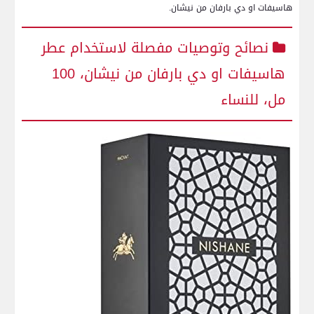
هاسيفات او دي بارفان من نيشان.
نصائح وتوصيات مفصلة لاستخدام عطر
هاسيفات او دي بارفان من‌ نيشان، 100
مل، للنساء