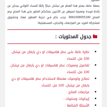
العطور.
بصفة عامة، يعتبر ‌هذا العطر من نيشان خيارًا‌ رائعًا للنساء اللواتي ‍يبحثن عن
⁢رائحة فريدة ومميزة تميزهن عن الآخرين. يمكنكم العثور على هذا المنتج برمز
المنتج 8681008055180. نرحب بكم في​ تجربة العطور معنا، ونتشوق
⁤لمشاركة المزيد من المراجعات والتجارب المستقبلية!
جدول المحتويات :
نظرة عامة على عطر‍ هاسيفات⁤ او دي بارفان من نيشان،
100 مل، للنساء
تفاصيل ومميزات عطر هاسيفات او دي ⁢بارفان⁢ من نيشان،
100 مل، ⁢للنساء
نصائح وتوصيات مفصلة لاستخدام ‌عطر هاسيفات او⁢ دي⁤
بارفان من نيشان،⁤ 100 مل،⁤ للنساء
مراجعات المنتج :
إيجابيات وسلبيات⁣ :
الأسئلة الشائعة ​: