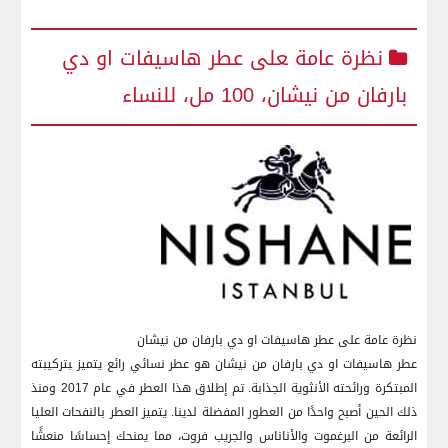
نظرة عامة ‍على ​عطر هاسيفات او دي
بارفان‌ من نيشان، 100 مل، للنساء
نظرة عامة على​ عطر هاسيفات او دي بارفان من نيشان
عطر هاسيفات او دي بارفان من نيشان​ هو​ عطر ​نسائي رائع يتميز ‍بتركيبته
المبتكرة ورائحته الأنثوية الجذابة. تم إطلاق هذا العطر في عام⁣ 2017 ومنذ
ذلك الحين⁣ أصبح واحدًا ⁣من العطور المفضلة لدينا. يتميز العطر بالنفحات العليا
الرائعة من البرغموت والأناناس والجريب فروت، مما يمنحك إحساسًا‌ منعشًا