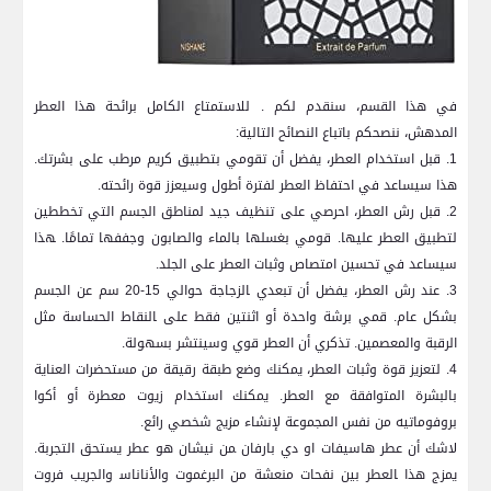
في هذا القسم، سنقدم لكم . ⁤للاستمتاع الكامل برائحة هذا العطر
المدهش، ننصحكم باتباع النصائح‌ التالية:
1. قبل استخدام العطر، يفضل أن⁤ تقومي بتطبيق كريم مرطب على بشرتك.
هذا سيساعد⁢ في احتفاظ العطر لفترة أطول وسيعزز⁤ قوة رائحته.
2. قبل رش العطر، احرصي على تنظيف جيد لمناطق الجسم ⁣التي تخططين
لتطبيق العطر عليها. قومي بغسلها بالماء والصابون وجففها تمامًا. ‍هذا
سيساعد في ​تحسين⁢ امتصاص ​وثبات العطر⁤ على الجلد.
3. عند رش العطر،⁤ يفضل أن تبعدي ‍الزجاجة حوالي 15-20 سم ‌عن ⁢الجسم
‌بشكل عام. قمي‌ برشة واحدة أو اثنتين فقط على ‍النقاط الحساسة مثل
الرقبة⁤ والمعصمين. تذكري أن العطر قوي وسينتشر بسهولة.
4.‍ لتعزيز قوة وثبات العطر، يمكنك‌ وضع طبقة رقيقة من مستحضرات العناية
بالبشرة المتوافقة مع العطر. ​يمكنك استخدام زيوت‌ معطرة أو ⁤أكوا
بروفوماتيه ⁢من نفس المجموعة لإنشاء مزيج شخصي رائع.
لاشك أن عطر هاسيفات او دي ​بارفان ‍من نيشان هو عطر يستحق التجربة.
يمزج هذا ‍العطر بين نفحات منعشة من البرغموت والأناناس‍ والجريب فروت