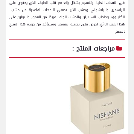
في النفحات ⁣العليا، وتنسجم بشكل رائع مع قلب الطيف الذي يحتوي على
الياسمين والباتشولي وخشب الأرز. تضفي النفحات القاعدية من خشب ​
الكليروود وطحلب السنديان ⁢والخشب الجاف مزيدًا من العمق والتوازن على
هذا العطر الرائع. احرص ‍على تجربته بنفسك وستتأكد ‍من ⁢جودة هذا المنتج
‍المميز.‍
مراجعات المنتج :