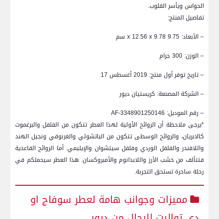
الحواس ويأسر القلوب.
تفاصيل المنتج:
– الأبعاد:⁢ 9.75 x 12.56 x‍ 9.78 سم
– الوزن: 300 ⁢جرام
– تاريخ توفر أول منتج: 2019 أغسطس 17
– الشركة⁣ المصنعة:⁢ كريستيان ديور
– رقم الموديل:‌ AF-3348901250146
*يرجى ملاحظة أن الروائح ​الأولية⁤ لهذا العطر تتكون من الفلفل والبرغموت
كالابريان، والروائح ​الوسطى تتكون من الباتشولي والغرنوقي ونجيل الهند
واللافندر والفلفل ⁢الوردي وفلفل سيتشوان والإيليمي. أما‍ الروائح القاعدية
فتتألف من خشب ‌الأرز واللابدانوم والأمبروكسان.‌ هذا العطر سيحملكم في
رحلة ساحرة تستحق التجربة.
مميزات وجوانب هامة لعطر⁤ سوفاج او
دي ‌تواليت للرجال⁣ من ديور