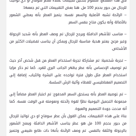
⁢في هذا المقطع، سنقوم بتحليل تقييمات عملاء ‌لعطر سوفاج او دي ⁣تواليت
للرجال من ديور بحجم 100 مل. هنا بعض التقييمات التي تم جمعها:
– ⁤الرائحة تشبه الأصلية والسعر نفسه: يتميز ‌العطر بأنه يعطي الشعور
بالأصالة وأنه يكون متاح بنفس ⁣السعر. ‌
– مناسب للأشهر الدافئة ويرجح‌ للرجال: تم وصف العطر بأنه شديد الرجولة
وغير مزعج. يعتبر هدية مناسبة⁣ للرجال ويمكن أن يناسب تفضيلات الكثير من
الأشخاص.
– تجربة شخصية: تم مشاركة تجربة​ استخدام العطر ‍من ‍قبل⁣ شخص آخر ‌حيث
تم توصيف الإحساس بأنه عطر يظهر الجانب البري للفرد. كما ⁤تم ذكر مزايا
استخدام العطر مثل ⁤طول فترة تواجده على البشرة والثياب، إضافة إلى⁣
التصميم المغناطيسي للغطاء وآلية الرش السلسة.
– تم ‍توصيف‍ العطر بأنه⁢ يستحق السعر المدفوع: تم اعتبار العطر مضافاً إلى
مجموعة التجميل اليومية ‌نظرًا لقوة رائحته ونعومته في الوقت نفسه.⁤ كما
أنه مدحت جودة التصميم والعبوة.
بناءً ⁣على هذه التقييمات، يمكن القول بأن عطر سوفاج او دي تواليت‍ للرجال
من ديور ​بحجم 100 مل هو عطر يناسب ⁣الأشهر⁢ الدافئة ويمنح⁢ الشعور
بالرجولة والثقة ⁣بالنفس. تم وصف الرائحة بأنها ذات طابع طبيعي وتتميز​