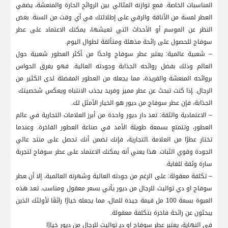
المناسبات الخاصة. فمع توازنه المثالي بين الروائح الحارة والمنعشة، ⁤يضفي
العطر لمسة من الأناقة ⁤والرقي ‌على إطلالتك في أي وقت من السنة. بغض
النظر​ عن الموسم أو الأحداث التي تعيشها، يمكنك الاعتماد⁢ على عطر
سوفاج⁤ للحصول على رائحة مذهلة ومتألقة لطوال اليوم.
– شعبية عالمية: يعتبر ⁣عطر سوفاج واحدًا من ‍أكثر العطور شعبية حول​
العالم وذلك​ بفضل روائحه الجذابة ⁤وجودته العالية. فهو يغرق الحواس
⁢بروائحه المنعشة والفريدة، مما يجعله من ​العطور ‌المفضلة ​لدى الكثير من
الرجال. ‍إذا كنت تبحث عن عطر مميز وفريد يجذب الانتباه ‌ويعكس شخصيتك ​
الجذابة، فإن⁤ عطر سوفاج من ديور هو الخيار الأمثل لك.
– الاعتمادية ‍والثقة: تعد دار ديور واحدة من أبرز العلامات التجارية في عالم
العطور، وتتمتع بسمعة طويلة الأمد ⁣في صناعة العطور⁢ الفاخرة. وعندما
تختار عطرًا من العلامة ‍التجارية، ⁣فإنك تضمن أنك تحصل ​على منتج‍ عالي
الجودة وقوي الثبات. هذا يعني أنه‌ يمكنك الاعتماد على عطر سوفاج لتجربة​
سارة وثقة ⁣للغاية.
– تكلفة معقولة: على الرغم من جودته العالية وشهرته ⁤العالمية، إلا أن ‍عطر
سوفاج او⁢ دي تواليت للرجال من ديور‍ يأتي بسعر⁢ معقول ومناسب. ⁤تعد هذه
العبوة بسعة 100 مل قيمة جيدة للمال، مما يجعله خيارًا رائعًا لأولئك الذين
يبحثون عن رائحة فاخرة ⁤بتكلفة معقولة.
في النهاية، يعتبر عطر سوفاج او⁢ دي‍ تواليت للرجال ⁣من ديور خيارًا