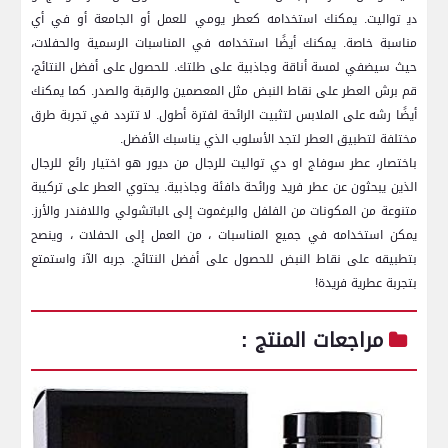
دي‍ تواليت. يمكنك استخدامه كعطر يومي للعمل⁤ أو الجامعة أو في أي
مناسبة خاصة.⁢ يمكنك أيضًا استخدامه في المناسبات الرسمية ⁣والحفلات،
حيث سيضفي لمسة أناقة وجاذبية‍ على طلتك. للحصول على⁤ أفضل النتائج،
قم برش العطر على نقاط النبض مثل المعصمين ‍والرقبة والصدر. ⁢كما يمكنك⁢
أيضًا رشه على الملابس لتثبيت الرائحة لفترة أطول. لا تتردد في تجربة طرق
مختلفة لتطبيق العطر لتجد الأسلوب الذي يناسبك الأفضل.
باختصار، عطر سوفاج او دي تواليت للرجال من ديور هو اختيار رائع للرجال​
الذين⁢ يبحثون عن عطر فريد ورائحة دافئة وجاذبية. يحتوي ​العطر‍ على تركيبة
متنوعة من المكونات من الفلفل والبرغموت إلى ‍الباتشولي واللافندر والأرز.
يمكن استخدامه في جميع المناسبات⁢ ، من العمل إلى الحفلات ⁤، وينصح
بتطبيقه على نقاط النبض للحصول على أفضل النتائج. جربه الآن‍ واستمتع
بتجربة عطرية فريدة!
مراجعات‌ المنتج :