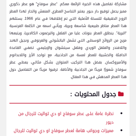
مشاركة تفاصيل هذه⁣ الخبرة الرائعة معكم. “عطر سوفاج” هو عطر ذكوري​
مميز يحمل توقيع ⁤دار ديور. يعتبر التناسخ العطري المنعش والحار لهذا العطر
⁢الروح الحقيقية للنسخة الأصلية التي تم إطلاقها في⁣ عام ​1966.‌ يستلهم
هذا العطر مناظر طبيعية شاسعة وبرية، ويأتي اسمه من الكلمة الفرنسية
“البرية”. ينطلق العطر بنوتات عليا من الفلفل​ والبرغموت الكالابريا، ويتبعها‌
مزيج من الروائح الوسطى التي تشمل الباتشولي والغرنوقي ونجيل الهند
واللافندر والفلفل الوردي وفلفل سيتشوان والإيليمي. تضفي القاعدة
الدافئة والخشبية للعطر لمسة من الجاذبية، مع تواجد‍ الأرز‍ واللابدانوم
والأمبروكسان. بفضل هذا التركيب المتوازن بشكل مثالي، يعطي ⁢عطر‍
سوفاج شعورًا فريدًا من الجاذبية⁢ والأناقة.‍ ترقبوا مزيدًا من ‌التفاصيل حول
هذا العطر المدهش في هذا المقال.
جدول ‌المحتويات :
نظرة عامة على عطر سوفاج او دي تواليت للرجال من
‌ديور
مميزات وجوانب هامة لعطر سوفاج او‌ دي تواليت للرجال