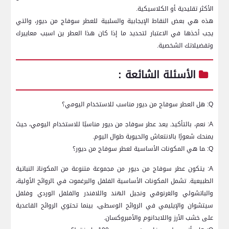
⁢الأكثر تقليدية ‍أو الكلاسيكية.
هذه هي ⁣بعض النقاط الإيجابية والسلبية للعطر سوفاج من ديور، ⁣والتي
يجب أخذها ⁢في الاعتبار لتحديد ما إذا كان ⁢هذا العطر ين اسبب معاييرك
وتفضيلاتك الشخصية.
الأسئلة الشائعة :
Q: هل العطر سوفاج ⁣من ⁤ديور مناسب للاستخدام اليومي؟
A: نعم، بالتأكيد. يعد عطر سوفاج‍ من⁤ ديور مناسبًا للاستخدام اليومي، حيث
يمنحك شعورًا بالانتعاش والحيوية طوال اليوم.
Q: ‍ما هي المكونات الأساسية لعطر سوفاج من‌ ديور؟
A: ‌يتكون عطر سوفاج من ديور من مجموعة متنوعة من المكونات‍ النباتية
الطبيعية. تشمل‌ المكونات⁢ الأساسية الفلفل والبرغموت ⁣في ‍الروائح ‌الأولية،
والباتشولي والغرنوقي ونجيل الهند واللافندر والفلفل الوردي وفلفل
سيتشوان والإيليمي في الروائح الوسطى، بينما تحتوي الروائح⁢ القاعدية
على خشب الأرز واللابدانوم والأمبروكسان.