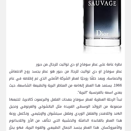
نظرة عامة على عطر ‌سوفاج او‍ دي تواليت للرجال ‍من ديور
عطر سوفاج او ‌دي تواليت للرجال‍ من ديور هو عطر‌ يجسد روح⁣ الانتعاش
والحماسة، ويعد خلفًا روحيًا لعطر الشركة الأصلي الذي تم إطلاقه في عام
1966. يستمد هذا⁢ العطر إلهامه من المناظر البرية والطبيعة الشاسعة، حيث
يعني ‌اسمه بالفرنسية “البرية”.
تبدأ الرحلة العطرية‍ لعطر سوفاج بنفحات الفلفل والبرغموت كالابريا، لتتبعها
مجموعة من الروائح‍ الوسطى الفريدة مثل الباتشولي والغرنوقي ونجيل
الهند واللافندر ​والفلفل الوردي ⁣وفلفل سيتشوان والإيليمي. وتكتمل روعة
هذا العطر بالقاعدة الدافئة والخشبية التي ​تتألف من الأرز واللابدانوم
والأمبروكسان. هذا العطر يجسد الجمال الطبيعي ‍والقوة البرية، فهو يحرّر