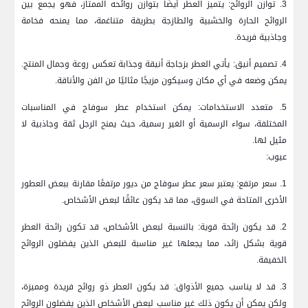
3. توازن ⁢الروائح: يتميز العطر أيضًا بتوازن روائحه الممتاز، فهو يجمع ⁣بين
الروائح الحارة والخشبية⁢ والطازجة‍ بطريقة متناغمة، ⁢مما يمنحه فخامة
وجاذبية⁢ فريدة.
4. ‌تصميم أنيق: يأتي العطر بزجاجة أنيقة وجذابة ​تعكس روعة وجمال المنتج.
يمكن ‍وضعه في أي مكان وسيكون مزيجًا مثاليًا من الفن والأناقة.
5. ​متعدد الاستخدامات:⁣ يمكن استخدام عطر سوفاج في المناسبات⁣
المختلفة، سواء الرسمية أو الغير⁣ رسمية، حيث يمنح الرجل ثقة وجاذبية لا
مثيل‌ لها.
عيوب:
1. سعر مرتفع: يعتبر سعر عطر سوفاج⁢ من ديور مرتفعًا‍ مقارنة ببعض ⁤العطور
الأخرى المتاحة في السوق، مما قد‍ يكون عائقًا لبعض الأشخاص.
2. قد ‌يكون رائحة قوية: ⁤بالنسبة لبعض ‍الأشخاص، قد تكون رائحة العطر
قوية بشكل زائد، مما يجعلها غير مناسبة للبعض الذين يفضلون الروائح
‍الخفيفة.
3. ⁢قد لا ⁣يناسب جميع الأذواق: ⁢قد يكون العطر ذو ⁤روائح‌ فريدة ومميزة،
ولكن يمكن أن يكون ذلك غير مناسب ⁤لبعض الأشخاص⁣ الذين يفضلون الروائح