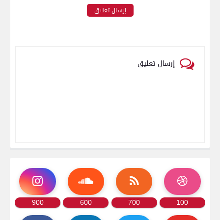
إرسال تعليق
إرسال تعليق
900
600
700
100