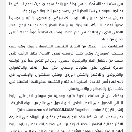
في هذه المقالة، أخذناك في رحلة عبر رائحة سوفاج، حيث نقدم ‌لك كل ما
تحتاجه لتعرفه ‍عن هذا العطر الذي يجسد جوهر‍ الطبيعة في زجاجة.
تعايش ⁤سوفاج ما بين⁢ الاسلوب الكلاسيكي والعصري، إذ يُعتبر ‌تجسيداً
عصرياً ⁢لعطور الشركة التقليدية.‌ يعتبر هذا العطر إعادة تجسيد‍ لروح العطر
الأصلي الذي تم إطلاقه في عام 1966، وقد ترك انطباعاً قوياً ومذهلاً ​على⁢
جميع من جربه.
استلهمت ديور رائحتها من⁣ المناظر الطبيعية‌ الشاسعة والبرية، وهو‍ سبب
تسميته “سوفاج”، وهي كلمة فرنسية تعني “البرية”.⁣ بداية ‌الرائحة تأتي
بنبضة من ‍الفلفل ⁤الحار والبرغموت العطري، ومن ثم تندمج معاً في توليفة
ساحرة تحتوي على مكونات وسطى مثل نجيل⁢ الهند والباتشولي⁣
والغرنوقي واللافندر والفلفل الوردي وفلفل سيتشوان ‌والإيليمي. في
‍النهاية، تأسر القاعدة العطرية الدافئة والخشبية بمكوناتها المتمثلة​ في
خشب الأرز واللابدانوم​ والأمبروكسان.
يمكنك الآن أن تستمتع بتجربة‌ مثيرة ومميزة ​مع سوفاج. انقر على الرابط
التالي للحصول على العطر الخاص ‍بك والدخول في عالم من النواه الطبيعة: ⁢
[اشتر الآن](https://amazon.sa/dp/B000JM3038?tag=iherbarabe-21)!
نحن سعداء لأننا​ شاركنا هذه التجربة معكم. تذكروا أن الروائح⁢ هي الطريقة
الأكثر فعالية لإظهار شخصيتك⁣ وتعبيرك ‍عن نمط حياتك. تفضل بزيارة الرابط
أعلاه⁣ للتمتع بروائح سوفاج الرائعة واستمتع بالتجربة​ الفريدة التي ستضفي