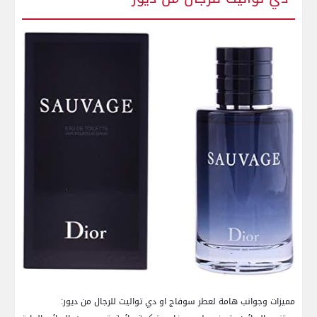
مميزات وجوانب هامة لعطر سوفاج او دي تواليت للرجال من ديور: