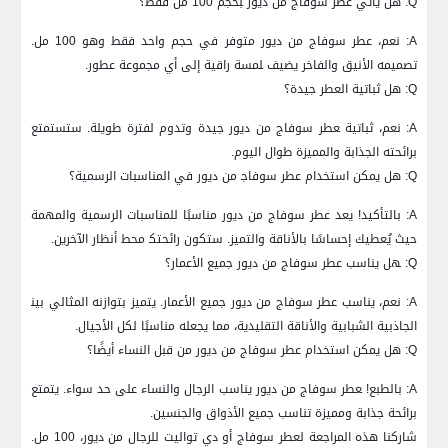
Q: هل يأتي عطر سوفاج⁤ من ديور ‍بحجم 100 مل فقط؟
A: نعم، عطر سوفاج من⁢ ديور متوفر في حجم⁣ واحد فقط وهو ⁤100 مل.
تصميمه الأنيق والفاخر يضيف ‍لمسة راقية إلى‌ أي مجموعة ​عطور.
Q: هل ثباتية العطر جيدة؟
A: نعم، ثباتية ‍عطر سوفاج من ديور جيدة وتدوم لفترة طويلة. ستستمتع
برائحته الجذابة والمميزة طوال اليوم.
Q: هل يمكن استخدام عطر سوفاج‍ من ديور‍ في⁤ المناسبات الرسمية؟
A: بالتأكيد! يعد‌ عطر⁣ سوفاج من ديور مناسبًا للمناسبات الرسمية والمهمة
حيث يُعطيك إحساسًا ​بالأناقة ​والتميز. ستكون ​رائحتك‍ محط أنظار الآخرين.
Q: ‍هل يناسب عطر سوفاج من ديور جميع الأعمار؟
A: نعم، يناسب عطر سوفاج من ديور جميع الأعمار. يتميز بتوازنه المثالي بين‍
الجاذبية⁣ الشبابية والأناقة التقليدية، مما ​يجعله⁣ مناسبًا لكل الأجيال.
Q: هل يمكن استخدام عطر سوفاج من ديور من قبل النساء أيضًا؟
A: بالطبع! ‍عطر سوفاج من ديور يناسب الرجال والنساء على حد سواء. يتمتع
برائحة جذابة‌ ومميزة تناسب جميع الأذواق والجنسين.
شاركنا هذه‌ المراجعة لعطر سوفاج أو دي تواليت​ للرجال من ديور،‍ 100 مل.