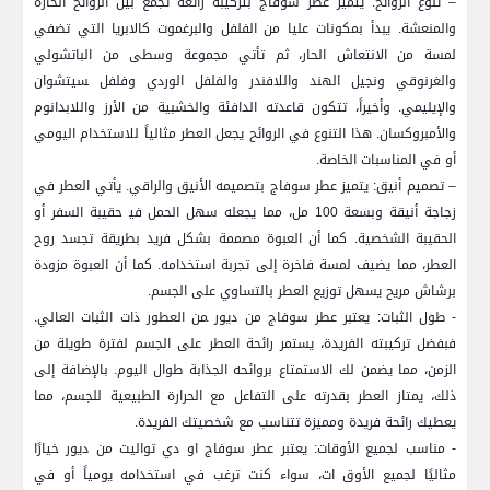
– تنوع ​الروائح: يتميز عطر⁣ سوفاج بتركيبة رائعة تجمع بين الروائح الحارة
والمنعشة. يبدأ بمكونات عليا من‌ الفلفل والبرغموت كالابريا التي تضفي
لمسة من الانتعاش​ الحار، ثم تأتي مجموعة وسطى من الباتشولي⁢
والغرنوقي ونجيل الهند واللافندر​ والفلفل الوردي وفلفل ‍سيتشوان
والإيليمي. وأخيراً، ​تتكون قاعدته الدافئة‌ والخشبية من الأرز واللابدانوم
⁤والأمبروكسان. هذا‌ التنوع في الروائح يجعل العطر مثالياً للاستخدام اليومي
⁢أو في المناسبات الخاصة.
– تصميم ⁢أنيق: يتميز عطر سوفاج بتصميمه الأنيق والراقي. يأتي العطر في
زجاجة أنيقة ⁤وبسعة 100 مل، مما يجعله‌ سهل الحمل في‍ حقيبة السفر أو
الحقيبة الشخصية. كما أن العبوة مصممة بشكل فريد بطريقة تجسد روح
العطر، مما يضيف ​لمسة⁢ فاخرة إلى ‌تجربة استخدامه. كما​ أن العبوة مزودة⁢
برشاش مريح ⁣يسهل توزيع العطر بالتساوي⁣ على الجسم.
-​ طول⁢ الثبات: يعتبر عطر سوفاج من​ ديور ‍من العطور ذات الثبات العالي.
فبفضل​ تركيبته الفريدة، ⁢يستمر رائحة العطر‍ على الجسم لفترة ‌طويلة ​من
الزمن،⁢ مما يضمن لك الاستمتاع بروائحه الجذابة طوال اليوم.‌ بالإضافة ⁤إلى
ذلك، يمتاز العطر بقدرته على التفاعل مع الحرارة الطبيعية للجسم، مما⁤
يعطيك رائحة فريدة ومميزة تتناسب مع شخصيتك⁢ الفريدة.
-⁢ مناسب لجميع الأوقات: ‌يعتبر⁣ عطر سوفاج او​ دي تواليت من ديور‌ خيارًا
‌مثاليًا لجميع الأوق ات، سواء كنت ترغب في استخدامه يومياً أو في