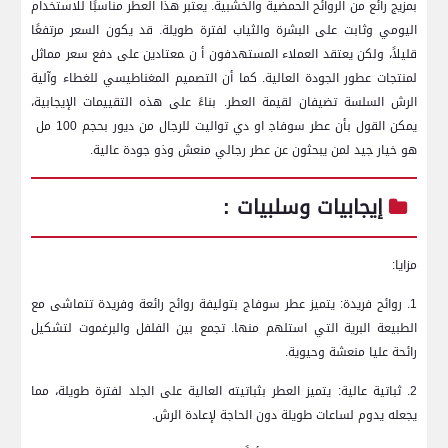
بمزيج ⁢رائع من الروائح الحمضية والخشبية. ⁢يعتبر هذا العطر ⁤مناسبًا للاستخدام
اليومي وثابت على البشرة ⁢والثياب لفترة طويلة. قد يكون السعر ⁣مرتفعًا
قليلاً، ولكن يعتقد العملاء ⁤المستهدفون أ⁤ ن ‍معتادين على دفع سعر⁤ مماثل
لمنتجات⁢ عطور الجودة‍ العالية.⁣ كما أن التصميم المغناطيسي للغطاء وآلية
الرش السلسة⁤ تضيفان لقيمة العطر. بناءً على هذه التقييمات الإيجابية،
يمكن القول بأن عطر‍ سوفاج‍ او دي⁢ تواليت للرجال من ديور بحجم 100 مل ​
هو خيار ‍جيد لمن يبحثون عن عطر​ رجالي منعش⁣ وذو جودة عالية.
إيجابيات وسلبيات :
مزايا:
1. ⁤روائح فريدة: يتميز عطر سوفاج بتوليفة روائح رائعة وفريدة⁤ تتماشى مع
الطبيعة البرية التي استلهم منها.‍ تجمع بين⁢ الفلفل والبرغموت لتشكيل
رائحة عليا منعشة وحيوية.
2. ثباتية عالية: يتميز ​العطر بثباتيته العالية على ⁢الجلد لفترة​ طويلة، مما
يجعله يدوم لساعات طويلة دون الحاجة لإعادة الرش.