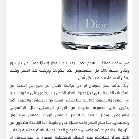
في ⁤هذه⁣ المقالة، سنقدم لكم​ . يعد هذا العطر إصدارًا مميزًا من دار⁣ ديور
ويأتي ⁤بسعة 100 مل. سنستعرض لكم مكونات وتركيبة هذا العطر وكيف
يمكن الاستفادة منه بشكل أمثل.
أولًا، يتألف عطر سوفاج او دي تواليت للرجال من ديور من العديد من
المكونات الفريدة التي ​تعزز تجربة العطر الخاص بك. يحتوي على مكونات عليا
من الفلفل والبرغموت كالابريا، مما يضفي⁣ لمسة ​من ‍الانتعاش والحيوية. كما
يحتوي على مجموعة متنوعة من الروائح الوسطى مثل الباتشولي
‌والغرنوقي ونجيل الهند واللافندر والفلفل الوردي وفلفل سيتشوان
والإيليمي، مما‌ يمنح ⁤العطر رائحة مميزة تدوم طويلاً. أما القاعدة⁣ فتتكون من
الأرز​ واللابدانوم والأمبروكسان، مما يمنح العطر لمسة دافئة وخشبية رائعة.
ثانيًا، نود أن نشارككم بعض النصائح للاستفادة القصوى من عطر ‍سوفاج ⁣او