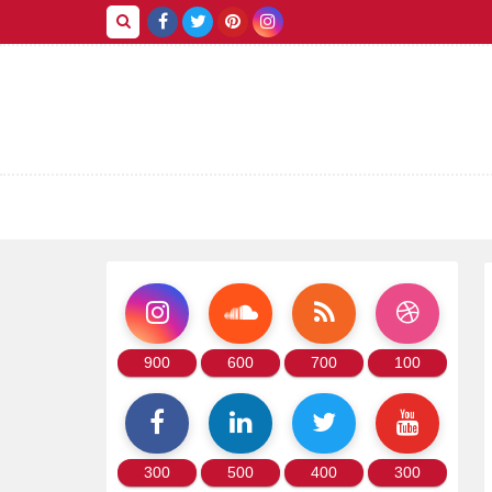
900
600
700
100
300
500
400
300