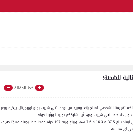
الية للشحنة!
خط المقالة
لكم تقييمنا الشخصي لمنتج رائع وفريد من نوعه، “تي شيرت بولو اوريجينال بيكيه روغر
 وارتداء هذا التي شيرت، ونود أن نشارككم تجربتنا ورأينا حوله.
أولًا، دعونا نستعرض البعد والوزن لهذا المنتج. يأتي التي شيرت في أبعاد تبلغ 37.5 × 16.3 × 7.6 سم، ويبلغ وزنه 197 جرام فقط. هذا يجعله منتجًا خفيف
في أي مناسبة.