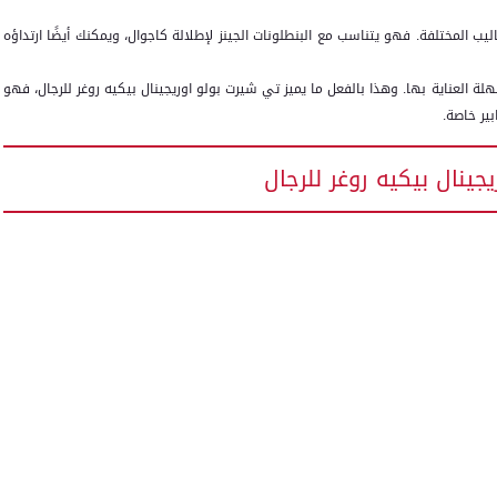
ليب المختلفة. فهو يتناسب مع البنطلونات الجينز لإطلالة كاجوال، ويمكنك أيضًا ارتداؤه
العناية بها. وهذا بالفعل ما يميز تي شيرت بولو اوريجينال بيكيه روغر للرجال، فهو
ير خاصة.
ينال بيكيه روغر للرجال