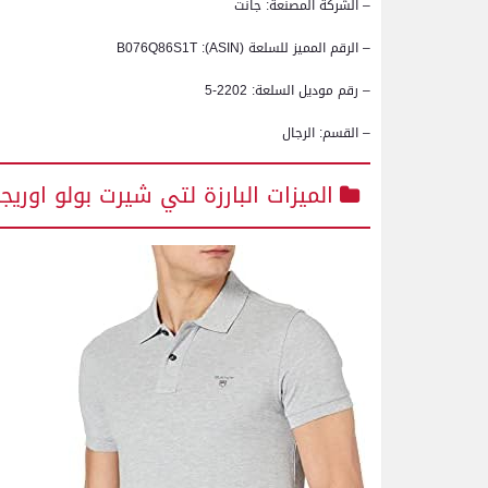
– الشركة المصنعة: جانت
– الرقم المميز للسلعة (ASIN): B076Q86S1T
– رقم موديل السلعة: 2202-5
– القسم: الرجال
الميزات البارزة لتي شيرت بولو اوريجي