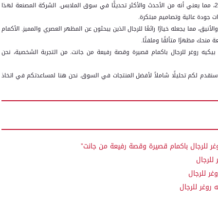
واصلنا أبحاثنا ووجدنا أن هذا المنتج متاح للشراء منذ ديسمبر 2021، مما يعني أنه من الأحدث والأكثر تحديثًا في سوق الملابس. الشركة المصنعة لهذا
ت جودة عالية وتصاميم مبتكرة.
أنيق، مما يجعله خيارًا رائعًا للرجال الذين يبحثون عن المظهر العصري والمميز. الأكمام
ة منحك مظهرًا متألقًا وملفتًا.
بيكيه روغر للرجال باكمام قصيرة وقصة رفيعة من جانت. من التجربة الشخصية، نحن
ث سنقدم لكم تحليلًا شاملاً لأفضل المنتجات في السوق. نحن هنا لمساعدتكم في اتخاذ
غر للرجال باكمام قصيرة وقصة رفيعة من جانت”
 للرجال
غر للرجال
روغر للرجال