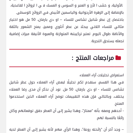
‍الأولية، وخشب الأرز والعنبر والسوس والمسك في الروائح القاعدية، ​
بالإضافة إلى الزهرة‌ الأرجوانية ‍والياسمين الأبيض في الروائح ‍الوسطى.
باختصار،⁢ إن عطر شانيل تشانس للنساء – او⁤ دي ‌بارفان، 50 مل ⁤هو اختيار
مثالي للنساء اللاتي يبحثن‍ عن عطر أنثوي ⁣ومميز، يمنح الشعور بالثقة
والأناقة طوال ‍اليوم. تعتبر تركيبته‍ المتوازنة والعبوة الأنيقة ميزات⁢ إضافية
تجعله يستحق التجربة.
مراجعات المنتج :
استعراض⁤ تحليلات آراء العملاء
في هذا القسم، سنقدم لكم تحليلًا لبعض آراء⁣ العملاء حول عطر شانيل
تشانس للنساء -‌ او دي بارفان، ⁢50 مل. نود أن نذكر أن مدى رضا العملاء
يختلف، وبالتالي فإن هذه التقييمات توضح آراء العملاء الذين استخدموا
المنتج.
-⁢ أحدهم وصفه بأنه “ممتاز”، وهذا ​يشير إلى أن العطر حقق توقعاتهم وكان
رائعًا بالنسبة لهم.
– وجد آخر أن “رائحته روعة”، وهذا الرأي مهم لأنه يشير إلى أن⁣ العطر لديه