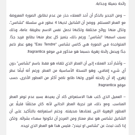
رائحة جميلة وجذابة.
– ومن الجدير بالذكر أن أحد العملاء حذر من عدم تطابق ‌الصورة المعروضة
مع ⁣العطر المستلم. ‍ووضح أن ‌الشانيل لديها 4 عطور في سلسلة ⁤”تشانس”،
ولكل منها روائح مختلفة ولكنها تحمل نفس⁤ الاسم بطريقة عامة، وذلك
بسبب اسمها “تشانس”. ورغم ذلك، يتميز كل عطر منها بطابع فريد جدًا.
المتواجدة في الصورة هي كانس⁣ تشانس “Eau ‌Tendre” وهو عطر ناعم⁤
جدًا ويحمل رائحة زهرية حسبما ⁢هو مذكور في موقع fragrantica.
– وأشار أحد العملاء إلى أن العطر الذي تلقاه هو فقط باسم “تشانس” دون
أي شيء إضافي، وهو النسخة الأساسية من العطر. ورغم أنه أيضًا ‌عطر
زهري، إلا أن رائحته أقوى‌ ولها طابع ​ناضج أكثر من العطور الأخرى، حسب
موقع ⁢fragrantica.
– العميل الذي كتب ​هذا الاستعراض⁢ كاد أن يعيده‍ بسبب‍ عدم توفر العطر
المناسب. ومع ذلك، قرر تجربة ⁣العطر الحالي لأنه كان مختلفًا قليلًا عن
العطور الزهرية التي ‍تعتادها صديقته. وختم استعراضه بالتأكيد على أن
الشانيل تشانس ⁣هو عطر ممتاز ⁢ومن المرجح أن تكونوا سعداء بشرائه. ولكن
إذا كنت تبحث عن “تشانس او⁣ تيندر”، فليس هذا هو العطر الذي تريده.