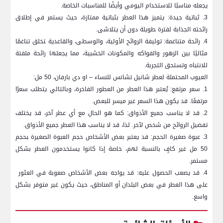
يجعله مناسبًا‌ للاستخدام اليومي وأيضًا للمناسبات الخاصة.
3. ثباتية جيدة: يتميز هذا العطر بثباتية ممتازة، حيث يستمر في ‌إطلاق
رائحته الجذابة لفترة ‍طويلة دون أن يتلاشى.
4. رائحة متناغمة: توليفة الروائح الأولية، ⁢والوسطى،⁢ والقاعدية ‍تخلق تناغمًا
مثاليًا بين الزهور والفواكه والمكونات الخشبية، مما يجعلها رائحة ملفتة
للانتباه وتستحق التجربة.
العيوب المحتملة لعطر شانيل ‌تشانس للنساء – او دي بارفان، 50⁢ مل:
1. سعر مرتفع: يُعتبر هذا ‌العطر من العطور⁣ الفاخرة، وبالتالي يتطلب سعرًا
‌مرتفعًا. قد يكون هذا السعر غير ميسر للبعض.
2. قد لا ⁢يناسب جميع‌ الأذواق: كما هو الحال⁢ مع أي عطر آخر، قد يختلف
تفضيل الروائح من شخص لآخر.‌ لذا، قد لا يناسب هذا العطر جميع الأذواق.
3. عبوة صغيرة الحجم: قد يعتبر بعض الأشخاص حجم العبوة الصغيرة ‍بحجم
50 مل غير كافٍ بالنسبة لهم، خاصة إذا كانوا يستخدمون العطر بشكل
مستمر.
4.⁤ قد يصعب الحصول عليه: قد يواجه بعض الأشخاص صعوبة في العثور ​
على هذا العطر⁣ في بعض البلدان أو المناطق، حيث يكون غير متوفر بشكل
واسع.