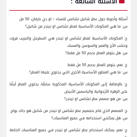
الأسئلة الشائعة :
أسئلة وأجوبة حول عطر شانيل تشانس للنساء – او دي بارفان، 50 مل
س: ما هي المكونات الأساسية لعطر تشانس او تيندر من شانيل؟
ج: المكونات الأساسية ‌لعطر تشانس او تيندر هي السفرجل والجريب فروت
وخشب الأرز والعنبر والسوسن والمسك.
س:‌ هل يتوفر العطر بحجم 50 مل فقط؟
ج: نعم، يتوفر ‍العطر بحجم 50 مل ⁤فقط.
س: ما هي العطور الأساسية الأخرى التي يحتوي عليها العطر؟
ج: بالإضافة إلى المكونات الأساسية المذكورة سابقًا، ​يحتوي العطر أيضًا
على ‌الزهرة الأرجوانية والياسمين الأبيض.
س: من هو مصمم ⁢عطر تشانس او تيندر؟
ج: المصمم الذي قام بتصميم عطر تشانس او تيندر من شانيل هو جاك بولج.
س: هل يمكنني استخدامه في جميع ⁢المناسبات؟
ج: ⁢نعم، يمكنك استخدام عطر تشانس او ‌تيندر في جميع⁤ المناسبات الخاصة