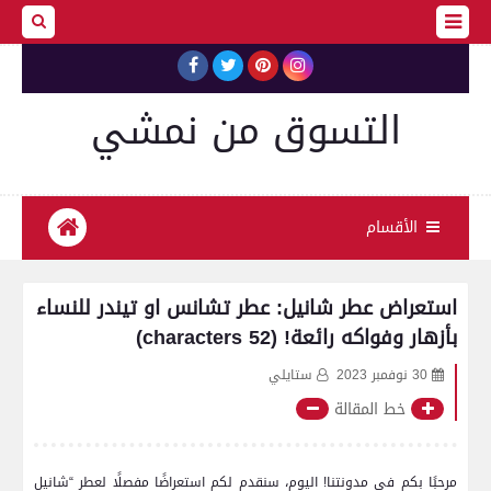
التسوق من نمشي
الأقسام
استعراض عطر شانيل: عطر تشانس او تيندر للنساء
بأزهار وفواكه رائعة! (52 characters)
30 نوفمبر 2023
ستايلي
خط المقالة
مرحبًا بكم في مدونتنا! اليوم، سنقدم لكم استعراضًا مفصلًا لعطر “شانيل