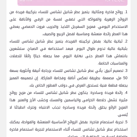
1. روائح فاخرة ومثالية: يتميز عطر شانيل تشانس⁣ للنساء بتركيبة فريدة من
الروائح الزهرية والفواكه التي تضفي​ لمسة من‌ الرقي والأناقة ⁢على
الاستخدام اليومي. ⁤فمزيج السفرجل اللذيذ والجريب فروت الحمضي يعطي
هذا​ العطر ⁢رائحة منعشة ومناسبة لفصل الربيع والصيف.
2. ثباتية عالية: بفضل تركيبته الفريدة، يتميز عطر​ شانيل ​تشانس للنساء
بثباتية عالية تدوم طوال ⁤اليوم. فبعد استخدامه في الصباح، ستشعرين
بانتعاش هذا العطر حتى نهاية اليوم، ⁢مما يجعله ‌خيارًا رائعًا للحفلات
والمناسبات الخاصة.
3. تصميم أنيق: يأتي عطر شانيل تشانس ​للنساء بزجاجة أنيقة⁣ وأنثوية ⁢بسعة
50 مل، مصممة بطريقة⁤ تعكس أناقة وفخامة الماركة. إن تصميمه المميز
يجعله قطعة فنية ‍تستحق ⁣العرض في دولاب العطور الخاص بك.
4. رائحة فريدة وساحرة: يتكون عطر شانيل تشانس للنساء من مزيج روائح
مثيرة ‍تشمل خلاصة الخزامى والياسمين والمسك وخشب الأرز⁣ والعنبر. ⁣هذا
المزيج الرائع يخلق رائحة فريدة وساحرة تجذب الانتباه وتترك انطباعًا لا
يُنسى.
5. تجربة استحمام فاخرة: بفضل الروائح الأساسية المنعشة والفواحة، يمكنك
استخدام عطر شانيل تشانس للنساء أثناء الاستحمام لتجربة استحمام فاخرة
وإضافة لمسة من الرفاهية إلى صباحك.