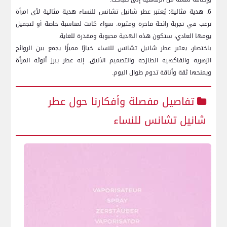
6. هدية مثالية: يُعتبر عطر شانيل تشانس للنساء هدية مثالية لأي امرأة
ترغب في​ تجربة رائحة فاخرة ومثيرة. ​سواء كانت لمناسبة خاصة‌ أو لتجميل
يومها العادي، ستكون هذه الهدية محبوبة ومقدرة للغاية.
باختصار، يعتبر عطر شانيل تشانس للنساء‌ خيارًا مميزًا يجمع بين الروائح
الزهرية والفاكهية الطازجة والتصميم⁢ الأنيق. إنه عطر يبرز أنوثة المرأة
ويمنحها ثقة وأناقة تدوم طوال اليوم.
تفاصيل مفصلة وأفكارنا ⁣حول عطر
شانيل ⁢تشانس للنساء