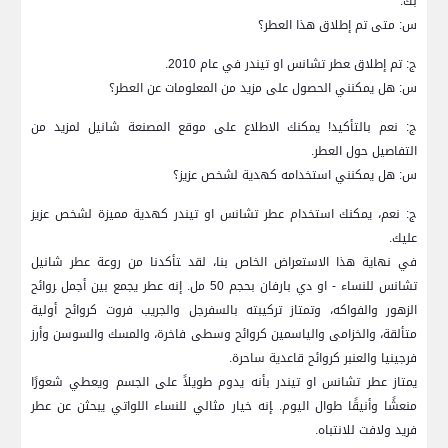
بك.
س: متى تم إطلاق هذا العطر؟
ج: تم إطلاق ‍عطر⁤ تشانس او تيندر في عام 2010.
س: هل يمكنني الحصول على مزيد من المعلومات عن العطر؟
ج: نعم بالتأكيد!⁤ يمكنك الاطلاع على موقع المصنعة شانيل لمزيد من
التفاصيل حول العطر.
س: هل يمكنني استخدامه كهدية لشخص عزيز؟
ج: نعم، يمكنك استخدام ⁣عطر تشانس او تيندر‍ كهدية مميزة لشخص عزيز
عليك.
في نهاية هذا الاستعراض الخاص ⁤بنا،​ لقد ‍تأكدنا من روعة عطر شانيل
تشانس للنساء⁢ -‌ او دي بارفان بحجم 50 مل. إنه عطر يجمع بين أجمل ‍روائح
الزهور والفواكه، وتمتاز تركيبته بالسفرجل والجريب فروت ⁣كروائح أولية
متألقة، والخزامى والياسمين كروائح وسطى فاخرة، والمسك والسوسن وأرز
فرجينيا والعنبر كروائح قاعدية ساحرة.
يمتاز عطر تشانس او تيندر بأنه يدوم طويلاً على الجسم ويعطي شعورًا
منعشًا وأنيقًا طوال اليوم. ‍إنه خيار مثالي للنساء‌ اللواتي يبحثن عن⁢ عطر
فريد⁣ ولافت للانتباه.