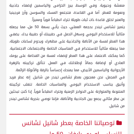
منعشة وحيوية. وفي الوسط، يبرز الخزامى والياسمين لإضفاء جاذبية
ونعومة للعطر. أما في القاعدة، فتجتمع المسك والسوسن وأرز فرجينيا
والعنبر لخلق قاعدة ذات ثبات طويلة تترك انطباعاً قوياً ومميزاً.
يتميز تشانس تيندر بحجمه العملي، حيث يأتي بسعة 50 ⁤مل، مما يجعله
مثالياً للاستخدام اليومي وسهل الحمل في حقيبتك أو حقيبة يدك. يضفي
هذا العطر لمسة من الأناقة والجاذبية على مظهرك ويدوم​ لساعات طويلة،
⁤مما يجعله مثالياً للاستخدام في المناسبات الخاصة والاجتماعات ⁤الاجتماعية.
كما يمكنك ‍الاعتماد​ على هذا⁢ العطر لإضفاء لمسة ⁣من الفخامة على يومك⁣
العادي‌ أو لإضافة جمالاً لإطلالتك في العمل. تتألق تركيبته بالزهرة
الأرجوانية والياسمين الأبيض، مما‌ يمنحك إحساساً بالرقة والأنوثة الرائعة.
في المجمل، نحن معجبون بعطر تشانس تيندر من شانيل. إنه عطر فريد
وأنيق يناسب الاستخدام اليومي والمناسبات الخاصة. تتغلب تركيبته
المتنوعة⁤ والمتوازنة على الحواجز الزمنية وتترك⁢ انطباعاً قوياً. إذا ⁢كنتِ تبحثين‌
عن عطر مثالي يجمع بين ‍الجاذبية ​والأناقة، فإننا نوصي بتجربة تشانس تيندر
من شانيل.
توصياتنا الخاصة بعطر شانيل تشانس