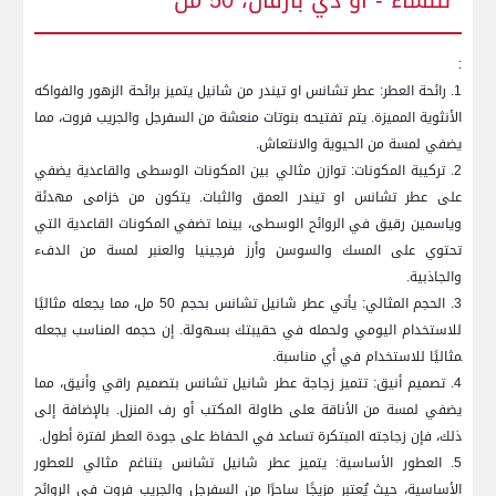
للنساء -⁣ او دي بارفان، 50 مل
:
1. رائحة ⁣العطر: عطر ‌تشانس او تيندر من⁢ شانيل يتميز برائحة الزهور والفواكه
الأنثوية المميزة.​ يتم تفتيحه بنوتات منعشة من السفرجل والجريب فروت، مما‌
يضفي ⁤لمسة من الحيوية والانتعاش.
2. تركيبة المكونات: توازن مثالي بين⁤ المكونات الوسطى والقاعدية يضفي
على عطر تشانس او ⁢تيندر العمق والثبات. يتكون من خزامى مهدئة
وياسمين رقيق في الروائح الوسطى، بينما تضفي المكونات القاعدية التي
تحتوي على المسك والسوسن وأرز فرجينيا والعنبر لمسة من الدفء
والجاذبية.
3. الحجم المثالي:‌ يأتي عطر شانيل تشانس بحجم 50 مل، مما يجعله مثاليًا
للاستخدام اليومي ولحمله ‌في حقيبتك بسهولة. إن ⁢حجمه المناسب يجعله
‍مثاليًا ‌للاستخدام في أي مناسبة.
4. تصميم أنيق: تتميز زجاجة⁤ عطر شانيل تشانس بتصميم راقي وأنيق، مما
يضفي لمسة من الأناقة ‍على طاولة المكتب أو رف المنزل. بالإضافة إلى
ذلك، فإن زجاجته المبتكرة تساعد في الحفاظ على جودة العطر لفترة أطول.
5. العطور الأساسية: يتميز عطر شانيل تشانس بتناغم مثالي للعطور
الأساسية، حيث يُعتبر مزيجًا⁢ ساحرًا من السفرجل والجريب‌ فروت في الروائح