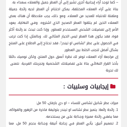
– كما توجد آراء⁣ إيجابية أخرى تشير إلى أن العطر جميل والعملاء ‍سعداء به.
بناءً على آراء العملاء المختلفة،‍ يمكن اختتام أن ​العطر لديه رائحة جميلة
⁤وملفتة للانتباه للعديد ​من العملاء. ⁤ومع ذلك، يجب ملاحظة أن هناك بعض
العملاء الذين‌ لم يتلقوا العطر الصحيح الذي اشتروه. ⁢وفي النهاية، يعود
الأمر إلى تفضيلات الشخص المستخدم للعطور. وإذا كنت تبحث عن‍ رائحة أكثر
قوة، فقد يكون هذا العطر ليس الخيار المثالي لك. وبالمثل، إذا كنت ترغب
في الحصول على عطر “تشانس او تيندر”، فقد تحتاج إلى الاطلاع على المنتج
بشكل أفضل لتجنب الخلط بين ​العطور.
إن ⁣مراجعة آراء العملاء توفر لك نظرة ​أعمق حول ⁣المنتج،‍ ولكن نوصيك دائمًا
بأخذ القرار النهائي بناءً على تفضيلاتك الشخصية​ وتجربتك الفردية. نتمنى ​
لك تجربة
إيجابيات وسلبيات‌ :
ميزات عطر شانيل تشانس للنساء – ​او دي بارفان، 50 مل:
1.⁣ رائحة رائعة: يتميز عطر‌ تشانس‍ او تيندر بتوليفة فاخرة​ من الزهور والفواكه،⁤
مما يضفي رائحة مميزة وجذابة على من يستخدمه.
2. تصميم أنيق: يأتي العطر في زجاجة أنيقة​ وجذابة بحجم 50 مل، مما