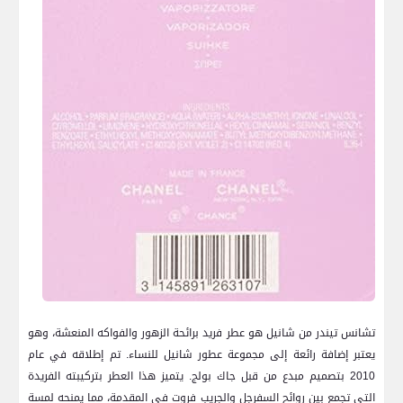
تشانس تيندر ⁢من شانيل هو عطر⁤ فريد برائحة الزهور والفواكه⁤ المنعشة، ⁣وهو
يعتبر إضافة رائعة إلى ⁢مجموعة عطور شانيل للنساء.‌ تم إطلاقه في عام
2010 بتصميم مبدع من قبل جاك ⁢بولج.​ يتميز هذا العطر بتركيبته الفريدة
التي تجمع بين روائح السفرجل والجريب فروت في المقدمة، مما يمنحه لمسة