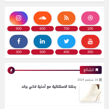
900
600
700
100
300
500
400
300
الشائع
16 سبتمبر 2024
رحلتنا الاستثنائية مع أحذية لاكي براند