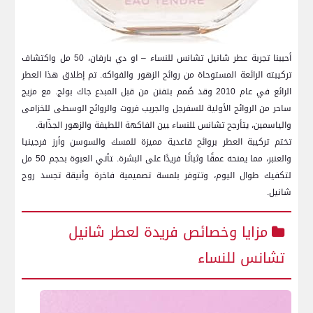
أحببنا تجربة عطر شانيل تشانس للنساء – او دي بارفان، ​50 مل واكتشاف
تركيبته الرائعة المستوحاة من روائح الزهور والفواكه. تم إطلاق هذا العطر
الرائع في عام 2010 وقد​ صُمم بتفنن من قبل المبدع جاك بولج. مع مزيج
ساحر من الروائح الأولية للسفرجل والجريب فروت والروائح الوسطى للخزامى
والياسمين، ⁢يتأرجح تشانس ‍للنساء ‍بين⁤ الفاكهة اللطيفة والزهور⁤ الجذّابة.
تختم تركيبة العطر بروائح قاعدية مميزة للمسك والسوسن وأرز فرجينيا
والعنبر، مما يمنحه عمقًا وثباتًا فريدًا على البشرة. ‍تأتي العبوة بحجم 50 مل
لتكفيك طوال​ اليوم، وتتوفر بلمسة تصميمية فاخرة وأنيقة تجسد روح
شانيل.
مزايا‌ وخصائص فريدة لعطر شانيل
تشانس للنساء