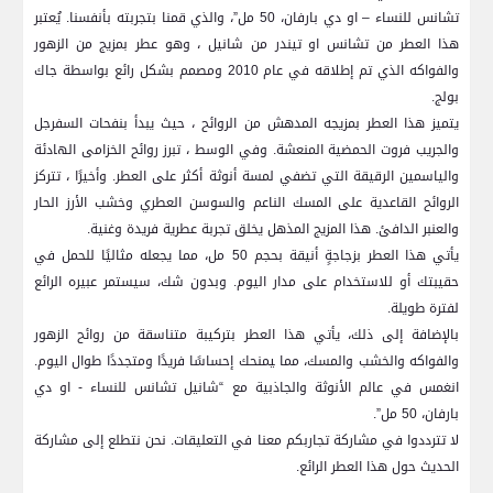
تشانس للنساء – او دي بارفان، 50 مل”، والذي قمنا بتجربته بأنفسنا. يُعتبر
هذا العطر من تشانس او تيندر من​ شانيل ، وهو عطر بمزيج⁣ من الزهور
والفواكه الذي تم إطلاقه في‌ عام 2010 ومصمم بشكل‌ رائع بواسطة⁢ جاك
بولج.
يتميز هذا العطر ⁤بمزيجه المدهش من الروائح ، حيث يبدأ بنفحات ‌السفرجل
والجريب فروت الحمضية المنعشة. وفي الوسط ، تبرز روائح الخزامى ⁤الهادئة
والياسمين الرقيقة التي تضفي لمسة‍ أنوثة أكثر على العطر. وأخيرًا ، تتركز
الروائح القاعدية على المسك ​الناعم والسوسن العطري وخشب الأرز الحار
والعنبر الدافئ. هذا المزيج المذهل يخلق تجربة⁣ عطرية فريدة⁣ وغنية.
يأتي هذا العطر بزجاجةٍ أنيقة‍ بحجم​ 50⁣ مل، مما يجعله مثاليًا‌ للحمل في
حقيبتك أو للاستخدام على مدار‌ اليوم.‌ وبدون شك، سيستمر عبيره الرائع
لفترة طويلة.
بالإضافة ​إلى ذلك، يأتي هذا العطر بتركيبة متناسقة ⁢من روائح الزهور
والفواكه والخشب والمسك، مما ‍يمنحك إحساسًا فريدًا ومتجددًا طوال ⁣اليوم.
انغمس في عالم الأنوثة والجاذبية ⁣مع “شانيل ⁣تشانس للنساء ‍-⁣ او دي
بارفان، 50 مل”.
لا تترددوا في مشاركة تجاربكم معنا في التعليقات. نحن نتطلع إلى مشاركة
الحديث حول هذا العطر الرائع.